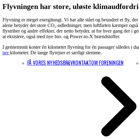
Flyvningen har store, uløste klimaudfordr
Flyvning er meget energitungt. Vi har alle stået og beundret et fly, der
alene betyder det store CO₂-udledninger, men luftfarten kæmper også 
flystriber og andre effekter, der netto betyder, at for hver gang der i
at eksistere, også med nye bio- og Power-to-X brændstoffer.
I gennemsnit koster én kilometer flyvning for én passager således i da
per
kilometer. De lange flyrejser er særligt slemme.
FÅ VORES NYHEDSBREV
KONTAKT
OM FORENINGEN