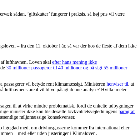
rvæk sådan, ’giftskatter’ fungerer i praksis, så høj pris vil være
ven – fra den 11. oktober i år, så var der hos de fleste af dem ikke
 af lufthavnen. Loven skal
efter hans mening ikke
ende
30 millioner passagerer til 40 millioner og på sigt 55 millioner
tra passagerer vil betyde rent klimamæssigt. Ministeren
henviser til
, at
på lufthavnens areal vil blive pålagt denne analyse? Hvilke meter
sagen til at virke mindre problematisk, fordi de enkelte udbygninger
lige minister ikke kan tilsidesætte lovkvalitetsvejledningens
paragraf
 væsentlige miljømæssige konsekvenser.
jo ligeglad med, om drivhusgasserne kommer fra international eller
sammen – med eller uden justeringer i Klimaloven.