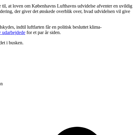
r til, at loven om Københavns Lufthavns udvidelse afventer en uvildig
dering, der giver det ønskede overblik over, hvad udvidelsen vil give
ydes, indtil luftfarten får en politisk besluttet klima-
v udarbejdede
for et par år siden.
det i busken.
on