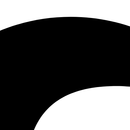
 enorm en klimabelastning lufthavnsudvidel