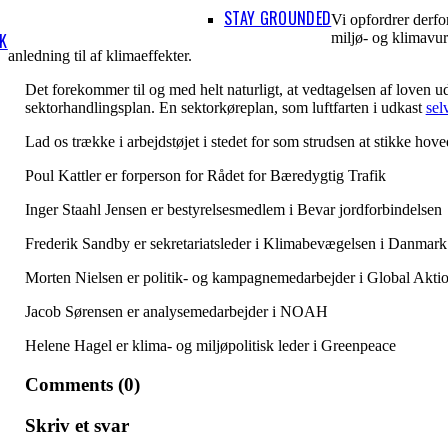
STAY GROUNDED
Vi opfordrer derfo
miljø- og klimavur
IK
anledning til af klimaeffekter.
Det forekommer til og med helt naturligt, at vedtagelsen af loven udsk
sektorhandlingsplan. En sektorkøreplan, som luftfarten i udkast
sel
Lad os trække i arbejdstøjet i stedet for som strudsen at stikke hove
Poul Kattler er forperson for Rådet for Bæredygtig Trafik
Inger Staahl Jensen er bestyrelsesmedlem i Bevar jordforbindelsen
Frederik Sandby er sekretariatsleder i Klimabevægelsen i Danmark
Morten Nielsen er politik- og kampagnemedarbejder i Global Akti
Jacob Sørensen er analysemedarbejder i NOAH
Helene Hagel er klima- og miljøpolitisk leder i Greenpeace
Comments (0)
Skriv et svar