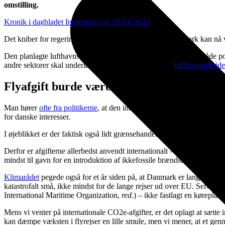
omstilling.
Kronik i dagbladet Information d. 29.11. 2023
Det kniber for regeringen med at sandsynliggøre, at Danmark kan nå vo
Den planlagte lufthavnsudvidelse virker som en blind plet hos både poli
andre sektorer skal underlægges klimaregulering. For
lufthavnsudvide
Flyafgift burde være 1.000 kroner, ikke 10
Man hører
ofte fra politikerne
, at den internationale luftfart ikke kan 
for danske interesser.
I øjeblikket er der faktisk også lidt grænsehandel i sektoren – Danm
Derfor er afgifterne allerbedst anvendt internationalt – og ideelt udf
mindst til gavn for en introduktion af ikkefossile brændstoffer.
Klimarådet
pegede også for et år siden på, at Danmark er langt bagud med
katastrofalt små, ikke mindst for de lange rejser ud over EU. Selv har
International Maritime Organization,
red
.) – ikke fastlagt en køreplan, 
Mens vi venter på internationale CO2e-afgifter, er det oplagt at sætt
kan dæmpe væksten i flyrejser en lille smule, men vi mener, at et gen