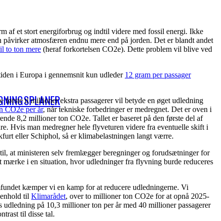
m af et stort energiforbrug og indtil videre med fossil energi. Ikke
en påvirker atmosfæren endnu mere end på jorden. Det er blandt andet
il to ton mere
(heraf forkortelsen CO2e). Dette problem vil blive ved
or tiden i Europa i gennemsnit kun udleder
12 gram per passager
GNINGSPLANER
de første ti millioner ekstra passagerer vil betyde en øget udledning
on CO2e per år
, når tekniske forbedringer er medregnet. Det er oven i
nde 8,2 millioner ton CO2e. Tallet er baseret på den første del af
re. Hvis man medregner hele flyveturen videre fra eventuelle skift i
furt eller Schiphol, så er klimabelastningen langt værre.
 til, at ministeren selv fremlægger beregninger og forudsætninger for
at mærke i en situation, hvor udledninger fra flyvning burde reduceres
mfundet kæmper vi en kamp for at reducere udledningerne. Vi
henhold til
Klimarådet
, over to millioner ton CO2e for at opnå 2025-
 udledning på 10,3 millioner ton per år med 40 millioner passagerer
ntrast til disse tal.