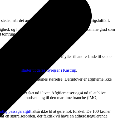
eder, når det angår at øge udledninger fra dansk udenrigsluftfart.
lighed, og luftfart især, ikke opfattes som noget, der i samme grad som
i et tomrum. Hvad er der mon på spil?
etyde ’grænsehandel’: at trafikken overflyttes til andre lande til skade
sydsvenskere
starter tit deres flyrejser i Kastrup
.
m forureningen og afgifternes størrelse. Derudover er afgifterne ikke
ingerne bliver ført ud i livet. Afgifterne ser også ud til at blive
ation,
red.
) – i modsætning til den maritime branche (IMO,
tlig passagerafgift
altså ikke til at gøre nok forskel. De 100 kroner
af en størrelsesorden, der faktisk vil have en adfærdsregulerende