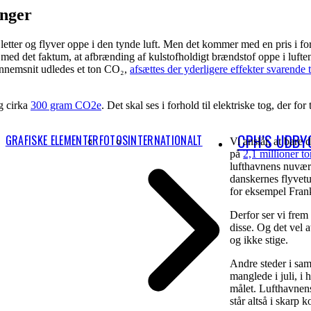
inger
 letter og flyver oppe i den tynde luft. Men det kommer med en pris i for
med det faktum, at afbrænding af kulstofholdigt brændstof oppe i luft
 gennemsnit udledes et ton CO₂,
afsættes der yderligere effekter svarende t
g cirka
300 gram CO2e
. Det skal ses i forhold til elektriske tog, der f
CPH’S UDBY
GRAFISKE ELEMENTER
FOTOS
INTERNATIONALT
Vi anslår, at bare 
på
2,1 millioner t
lufthavnens nuvære
danskernes flyvetu
for eksempel Frank
Derfor ser vi frem
disse. Og det vel 
og ikke stige.
Andre steder i sa
manglede i juli, i 
målet. Lufthavnens
står altså i skarp ko