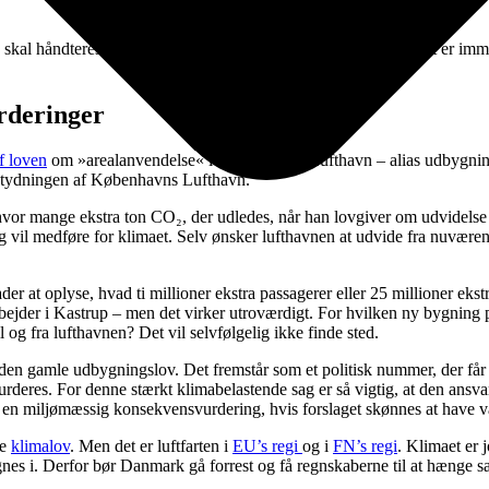
n skal håndteres med høje afgifter, der reducerer flyvningen? Det er imme
urderinger
f loven
om »arealanvendelse« i Københavns Lufthavn – alias udbygningslo
 betydningen af Københavns Lufthavn.
 hvor mange ekstra ton CO₂, der udledes, når han lovgiver om udvidelse
ng vil medføre for klimaet. Selv ønsker lufthavnen at udvide fra nuvær
r at oplyse, hvad ti millioner ekstra passagerer eller 25 millioner eks
rbejder i Kastrup – men det virker utroværdigt. For hvilken ny bygning 
l og fra lufthavnen? Det vil selvfølgelig ikke finde sted.
 den gamle udbygningslov. Det fremstår som et politisk nummer, der får 
deres. For denne stærkt klimabelastende sag er så vigtig, at den ansvar
de en miljømæssig konsekvensvurdering, hvis forslaget skønnes at have
ke
klimalov
. Men det er luftfarten i
EU’s regi
og i
FN’s regi
. Klimaet er 
gnes i. Derfor bør Danmark gå forrest og få regnskaberne til at hænge 