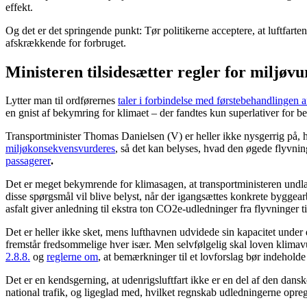
effekt.
Og det er det springende punkt: Tør politikerne acceptere, at luftfarte
afskrækkende for forbruget.
Ministeren tilsidesætter regler for miljøv
Lytter man til ordførernes
taler i forbindelse med førstebehandlingen a
en gnist af bekymring for klimaet – der fandtes kun superlativer for
Transportminister Thomas Danielsen (V) er heller ikke nysgerrig på,
miljøkonsekvensvurderes
, så det kan belyses, hvad den øgede flyvni
passagerer
.
Det er meget bekymrende for klimasagen, at transportministeren undlade
disse spørgsmål vil blive belyst, når der igangsættes konkrete byggea
asfalt giver anledning til ekstra ton CO2e-udledninger fra flyvninger ti
Det er heller ikke sket, mens lufthavnen udvidede sin kapacitet under
fremstår fredsommelige hver især. Men selvfølgelig skal loven klimavur
2.8.8.
og
reglerne om
, at bemærkninger til et lovforslag bør indehol
Det er en kendsgerning, at udenrigsluftfart ikke er en del af den dans
national trafik, og ligeglad med, hvilket regnskab udledningerne opre