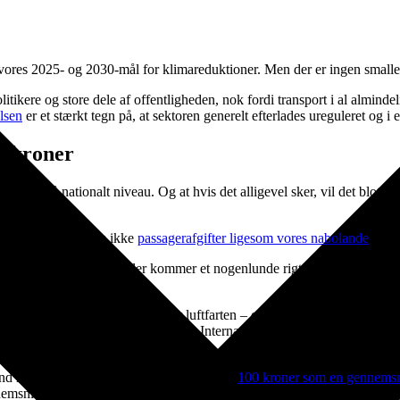
res 2025- og 2030-mål for klimareduktioner. Men der er ingen smalle st
tikere og store dele af offentligheden, nok fordi transport i al alminde
lsen
er et stærkt tegn på, at sektoren generelt efterlades ureguleret og 
0 kroner
reguleres på nationalt niveau. Og at hvis det alligevel sker, vil det blot b
ark har nemlig endnu ikke
passagerafgifter ligesom vores nabolande
.
Så 
ørt som CO2e-afgifter, så der kommer et nogenlunde rigtigt forhold melle
 beslutninger om afgifter for luftfarten – også hvis man tror, at beslutn
 flybranchen internationalt (i ICAO, International Civil Aviation Organis
der fører til klimaneutralitet i 2050.
e ind med nationale afgifter. Og her kommer
100 kroner som en gennemsni
nemsnit på snarere 1.000 kroner matcher den egentlige klimaskade og er 