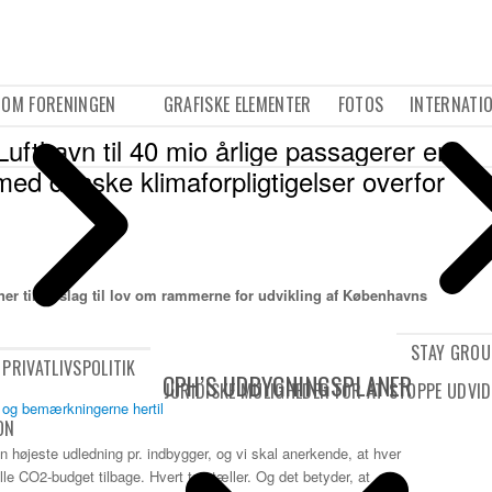
OM FORENINGEN
GRAFISKE ELEMENTER
FOTOS
INTERNATI
ufthavn til 40 mio årlige passagerer er
 med danske klimaforpligtigelser overfor
ner til forslag til lov om rammerne for udvikling af Københavns
STAY GRO
PRIVATLIVSPOLITIK
CPH’S UDBYGNINGSPLANER
JURIDISKE MULIGHEDER FOR AT STOPPE UDVID
t og bemærkningerne hertil
ON
n højeste udledning pr. indbygger, og vi skal anerkende, at hver
le CO2-budget tilbage. Hvert ton tæller. Og det betyder, at