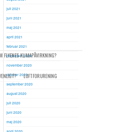
juli 2021
juni 2021
maj 2021
april 2021
februar 2021
M FLYENES KLIMAPÅVIRKNING?
december 2020
november 2020
oktober 2020
VENLIGT?
LUFTFORURENING
september 2020
august 2020
juli 2020
juni 2020
maj 2020
april 2020