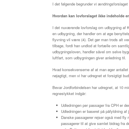
I det følgende begrunder vi ændringsforslaget
Hvordan kan lovforslaget
ikke
indeholde en
I det nuværende lovforslag om udbygning af Ka
en udbygning, der handler om at øge benyttels
flyvning vil være (4). Det gør man trods alt ve
tilbage, fordi han undlod at fortælle om samtli
udbygningsloven, handler såvel om selve bygge
luftfart, som udbygningen giver anledning til.
Hvad konsekvenserne af at man øger antallet af
nøjagtigt, men vi har udregnet et forsigtigt 
Bevar Jordforbindelsen har udregnet, at 10 mio
regnestykket indgår:
Udledningen per passager fra CPH er d
Udledningen er baseret på påfyldning af j
Danske passagerer rejser også med fly retu
passagerer til at give samlet bidrag fra 