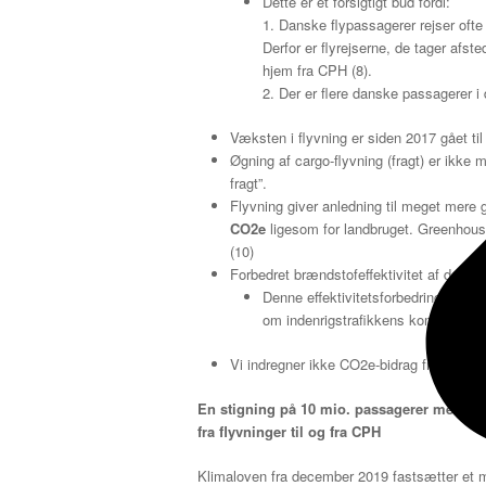
Dette er et forsigtigt bud fordi:
1. Danske flypassagerer rejser ofte 
Derfor er flyrejserne, de tager afs
hjem fra CPH (8).
2. Der er flere danske passagerer 
Væksten i flyvning er siden 2017 gået til
Øgning af cargo-flyvning (fragt) er ikke
fragt”.
Flyvning giver anledning til meget mere
CO2e
ligesom for landbruget. Greenhou
(10)
Forbedret brændstofeffektivitet af de gen
Denne effektivitetsforbedring inddra
om indenrigstrafikkens kommende g
Vi indregner ikke CO2e-bidrag fra selve
En stigning på 10 mio. passagerer medføre
fra flyvninger til og fra CPH
Klimaloven fra december 2019 fastsætter et m