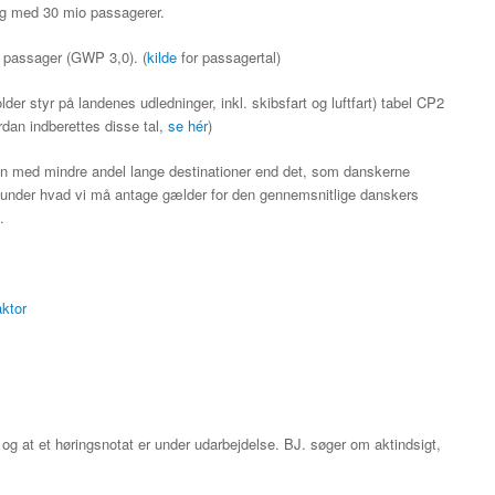
big med 30 mio passagerer.
 passager (GWP 3,0). (
kilde
for passagertal)
der styr på landenes udledninger, inkl. skibsfart og luftfart) tabel CP2
dan indberettes disse tal,
se hér
)
n med mindre andel lange destinationer end det, som danskerne
l under hvad vi må antage gælder for den gennemsnitlige danskers
.
ktor
og at et høringsnotat er under udarbejdelse. BJ. søger om aktindsigt,