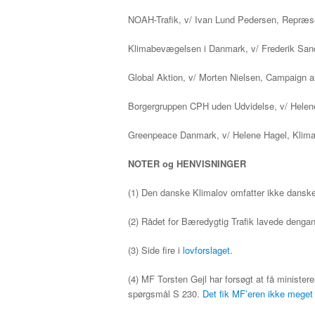
NOAH-Trafik, v/ Ivan Lund Pedersen, Repræs
Klimabevægelsen i Danmark, v/ Frederik Sand
Global Aktion, v/ Morten Nielsen, Campaign a
Borgergruppen CPH uden Udvidelse, v/ Helen
Greenpeace Danmark, v/ Helene Hagel, Klima- 
NOTER og HENVISNINGER
(1) Den danske Klimalov omfatter ikke danske u
(2) Rådet for Bæredygtig Trafik lavede denga
(3) Side fire i
lovforslaget
.
(4) MF Torsten Gejl har forsøgt at få ministe
spørgsmål S 230.
Det fik MF’eren ikke meget u