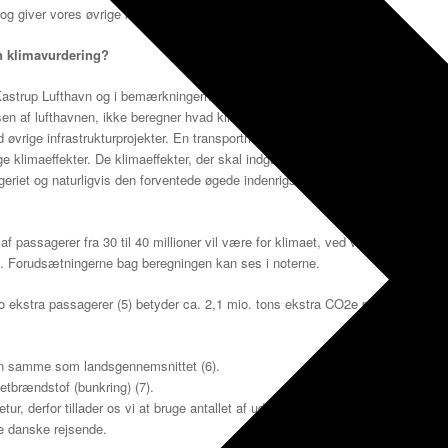
 og giver vores øvrige kommentarer.
 klimavurdering?
strup Lufthavn og i bemærkningerne dertil er det helt uacceptabelt, at
en af lufthavnen, ikke beregner hvad klimaeffekterne af den øgede
d øvrige infrastrukturprojekter. En transportminister er endda trådt
ge klimaeffekter. De klimaeffekter, der skal indgå i behandlingen af
riet og naturligvis den forventede øgede indenrigs- og udenrigs
 passagerer fra 30 til 40 millioner vil være for klimaet, ved vi ikke
bud. Forudsætningerne bag beregningen kan ses i noterne.
 ekstra passagerer (5) betyder ca. 2,1 mio. tons ekstra CO2e pr år. I
en samme som landsgennemsnittet (6).
etbrændstof (bunkring) (7).
r, derfor tillader os vi at bruge antallet af udrejser for samtlige
de danske rejsende.