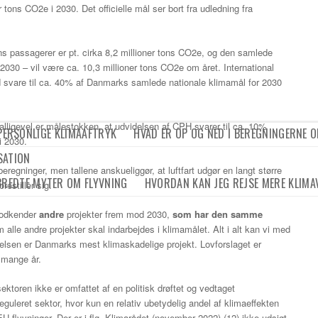
 tons CO2e i 2030. Det officielle mål ser bort fra udledning fra
s passagerer er pt. cirka 8,2 millioner tons CO2e, og den samlede
 2030 – vil være ca. 10,3 millioner tons CO2e om året. International
rmed svare til ca. 40% af Danmarks samlede nationale klimamål for 2030
alligevel er målestokken, at udvidelsen af CPH svarer til ca. 10%
 PERSONLIGE KLIMAAFTRYK
HVAD ER OP OG NED I BEREGNINGERNE O
i 2030.
SATION
 beregninger, men tallene anskueliggør, at luftfart udgør en langt større
BREDTE MYTER OM FLYVNING
HVORDAN KAN JEG REJSE MERE KLIMA
estiller sig.
 godkender
andre
projekter frem mod 2030,
som har den samme
m alle andre projekter skal indarbejdes i klimamålet. Alt i alt kan vi med
lsen er Danmarks mest klimaskadelige projekt. Lovforslaget er
 mange år.
ysektoren ikke er omfattet af en politisk drøftet og vedtaget
eguleret sektor, hvor kun en relativ ubetydelig andel af klimaeffekten
U flyvninger. Der er i flg. Klimarådet (november 2022) (12) ikke udsigt