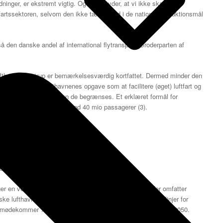
inger, er ekstremt vigtig. Og det betyder, at vi ikke skal øge
ftfartssektoren, selvom den ikke tæller med i de nationale reduktionsmål
 den danske andel af international flytransport. Broderparten af
thavn i Kastrup er bemærkelsesværdig kortfattet. Dermed minder den
om alene ser på lufthavnenes opgave som at facilitere (øget) luftfart og
maeffekter (2), og hvordan de begrænses. Et erklæret formål for
skal kunne håndtere op mod 40 mio passagerer (3).
des:
gger en vedtaget klimahandlingsplan for dansk luftfart, der omfatter
anske lufthavne. Klimahandlingsplanen skal rumme retningslinjer for
r imødekommer 70% reduktionsmålet i 2030 og nul-emission i 2050.