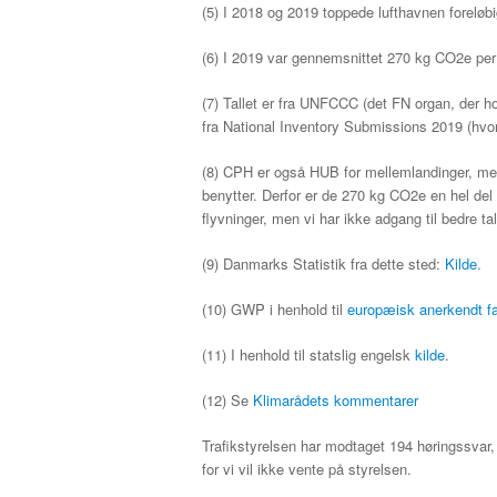
(5) I 2018 og 2019 toppede lufthavnen forelø
(6) I 2019 var gennemsnittet 270 kg CO2e per
(7) Tallet er fra UNFCCC (det FN organ, der hol
fra National Inventory Submissions 2019 (hvor
(8) CPH er også HUB for mellemlandinger, me
benytter. Derfor er de 270 kg CO2e en hel de
flyvninger, men vi har ikke adgang til bedre tal
(9) Danmarks Statistik fra dette sted:
Kilde
.
(10) GWP i henhold til
europæisk anerkendt fa
(11) I henhold til statslig engelsk
kilde
.
(12) Se
Klimarådets kommentarer
Trafikstyrelsen har modtaget 194 høringssvar, 
for vi vil ikke vente på styrelsen.