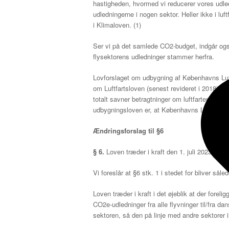
hastigheden, hvormed vi reducerer vores udledn
udledningerne i nogen sektor. Heller ikke i lu
i Klimaloven. (1)
Ser vi på det samlede CO2-budget, indgår også
flysektorens udledninger stammer herfra.
Lovforslaget om udbygning af Københavns Luf
om Luftfartsloven (senest revideret i 2018), s
totalt savner betragtninger om luftfartens kli
udbygningsloven er, at Københavns Lufthavn 
Ændringsforslag til §6
§ 6.
Loven træder i kraft den 1. juli 2023.
Vi foreslår at §6 stk. 1 i stedet for bliver såle
Loven træder i kraft i det øjeblik at der foreli
CO2e-udledninger fra alle flyvninger til/fra d
sektoren, så den på linje med andre sektore