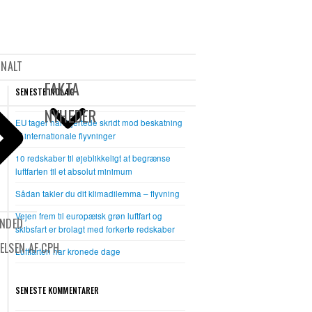
Open
Close
mobile
mobile
ONALT
menu
menu
FAKTA
SENESTE INDLÆG
NYHEDER
EU tager halvhjertede skridt mod beskatning
af internationale flyvninger
10 redskaber til øjeblikkeligt at begrænse
luftfarten til et absolut minimum
Sådan takler du dit klimadilemma – flyvning
Vejen frem til europæisk grøn luftfart og
UNDED
skibsfart er brolagt med forkerte redskaber
ELSEN AF CPH
Luftfarten har kronede dage
SENESTE KOMMENTARER