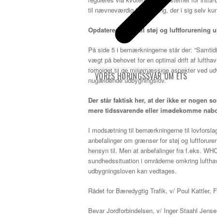
til nævneværdig beskatning, der i sig selv ku
Opdaterede krav til støj og luftforurenin
På side 5 i bemærkningerne står der: “Samti
vægt på behovet for en optimal drift af luftha
forholdet til de miljømæssige aspekter ved udv
VORES HØRINGSSVAR OM ETS
nugældende udbygningslov.”
Der står faktisk her, at der ikke er nogen
mere tidssvarende eller imødekomme nabo
I modsætning til bemærkningerne til lovforsla
anbefalinger om grænser for støj og luftforu
hensyn til. Men at anbefalinger fra f.eks. W
sundhedssituation i områderne omkring lufth
udbygningsloven kan vedtages.
Rådet for Bæredygtig Trafik, v/ Poul Kattler, 
Bevar Jordforbindelsen, v/ Inger Staahl Jen