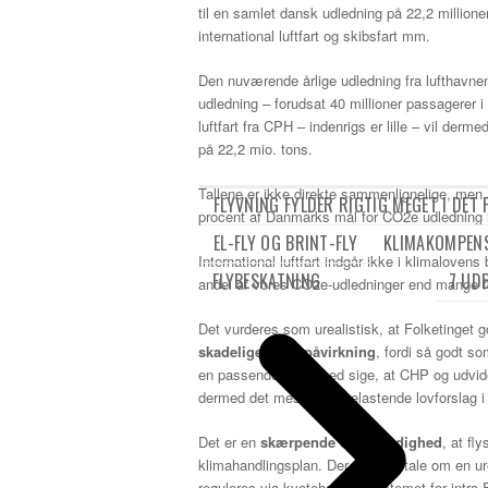
til en samlet dansk udledning på 22,2 millioner
international luftfart og skibsfart mm.
Den nuværende årlige udledning fra lufthavnen
udledning – forudsat 40 millioner passagerer i
luftfart fra CPH – indenrigs er lille – vil de
på 22,2 mio. tons.
Tallene er ikke direkte sammenlignelige, men 
FLYVNING FYLDER RIGTIG MEGET I DET
procent af Danmarks mål for CO2e udledning 
EL-FLY OG BRINT-FLY
KLIMAKOMPEN
International luftfart indgår ikke i klimalovens
FLYBESKATNING
7 UD
andel af vores CO2e-udledninger end mange for
Det vurderes som urealistisk, at Folketinget
skadelige klimapåvirkning
, fordi så godt so
en passende sikkerhed sige, at CHP og udvide
dermed det mest klimabelastende lovforslag i
Det er en
skærpende omstændighed
, at fl
klimahandlingsplan. Der er altså tale om en ur
reguleres via kvotehandelssystemet for intra-E