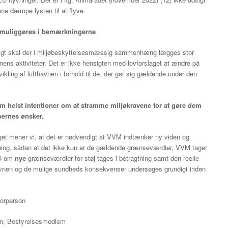
nne dæmpe lysten til at flyve.
g umuliggøres i bemærkningerne
digt skal der i miljøbeskyttelsesmæssig sammenhæng lægges stor
vnens aktiviteter. Det er ikke hensigten med lovforslaget at ændre på
ikling af lufthavnen i forhold til de, der gør sig gældende under den
 som helst intentioner om at stramme miljøkravene for at gøre dem
ernes ønsker.
get mener vi, at det er nødvendigt at VVM indtænker ny viden og
rening, sådan at det ikke kun er de gældende grænseværdier, VVM tager
HO om
nye
grænseværdier for støj tages i betragtning samt den reelle
avnen og de mulige sundheds konsekvenser undersøges grundigt inden
Forperson
sen, Bestyrelsesmedlem