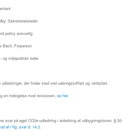
entant
by, Sekretariatsleder
nd policy ansvarlig
e Bach, Forperson
og miljøpolitisk leder
dledninger, der finder sted ved udenrigsluftfart og -skibsfart.
ng en indsigelse mod revisionen,
se her
.
rens svar på øget CO2e-udledning i anledning af udbygningsloven, § 20-
d af i flg. svar d. 14.2
.