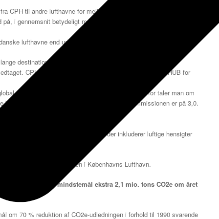
fra CPH til andre lufthavne for mellemlanding (fx Paris eller Frankfurt).
ted på, i gennemsnit betydeligt mere omfattende end flyveturen ud og
i danske lufthavne end udenlandske.
 lange destinationer med deraf følgende større udslip (9).
 medtaget. CPH vil udvide denne forretning og være “Nordisk HUB for
 global opvarmning end alene udledninger af CO2. Derfor taler man om
se Warming Potential (GWP) anerkendt af EU-Kommissionen er på 3,0.
nemsnitlige fly er på 0,5% per år. (11)
ger i princippet Power-to-X brændsler, der inkluderer luftige hensigter
rønne brændstoffer.
 ombygningsarbejdet på jorden i Københavns Lufthavn.
r som et forsigtigt mindstemål ekstra 2,1 mio. tons CO2e om året
ål om 70 % reduktion af CO2e-udledningen i forhold til 1990 svarende