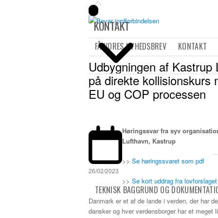
KONTAKT
FÅ VORES NYHEDSBREV
KONTAKT
Udbygningen af Kastrup L
på direkte kollisionskurs
EU og COP processen
Høringssvar fra syv organisatio
Lufthavn, Kastrup
>>
Se høringssvaret som pdf
26/02/2023
>>
Se kort uddrag fra lovforslage
TEKNISK BAGGRUND OG DOKUMENTATI
Danmark er et af de lande i verden, der har de
dansker og hver verdensborger har et meget lil