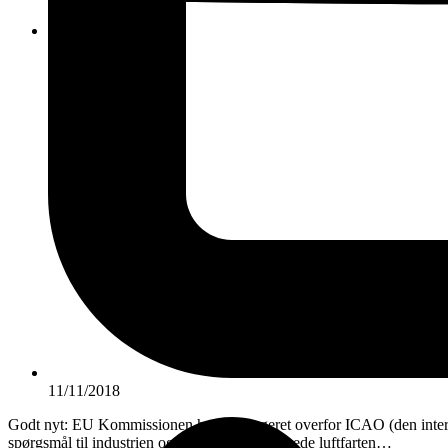
KONTAKT
11/11/2018
Godt nyt: EU Kommissionen har nu reageret overfor ICAO (den internati
spørgsmål til industrien og de lande, der vil frede luftfarten…