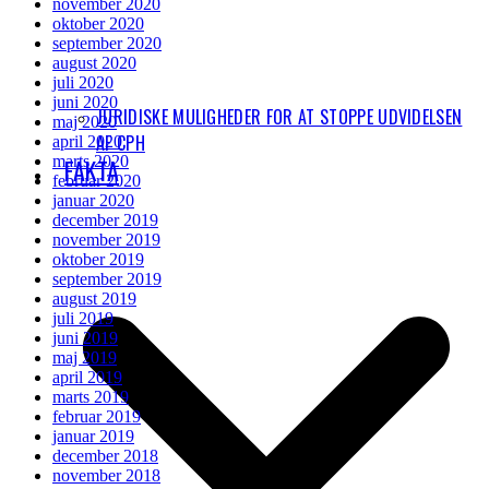
november 2020
oktober 2020
september 2020
august 2020
juli 2020
juni 2020
JURIDISKE MULIGHEDER FOR AT STOPPE UDVIDELSEN
maj 2020
AF CPH
april 2020
marts 2020
FAKTA
februar 2020
januar 2020
december 2019
november 2019
oktober 2019
september 2019
august 2019
juli 2019
juni 2019
maj 2019
april 2019
marts 2019
februar 2019
januar 2019
december 2018
november 2018