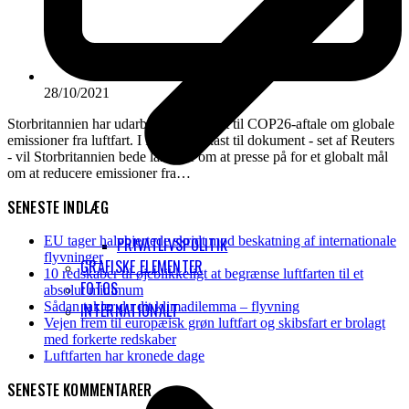
28/10/2021
Storbritannien har udarbejdet et udkast til COP26-aftale om globale
emissioner fra luftfart. I følge et udkast til dokument - set af Reuters
- vil Storbritannien bede landene om at presse på for et globalt mål
om at reducere emissioner fra…
SENESTE INDLÆG
EU tager halvhjertede skridt mod beskatning af internationale
PRIVATLIVSPOLITIK
flyvninger
GRAFISKE ELEMENTER
10 redskaber til øjeblikkeligt at begrænse luftfarten til et
FOTOS
absolut minimum
Sådan takler du dit klimadilemma – flyvning
INTERNATIONALT
Vejen frem til europæisk grøn luftfart og skibsfart er brolagt
med forkerte redskaber
Luftfarten har kronede dage
SENESTE KOMMENTARER