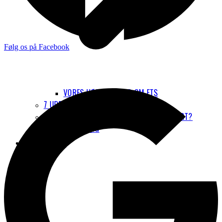
Følg os på Facebook
VORES HØRINGSSVAR OM ETS
7 UDBREDTE MYTER OM FLYVNING
HVORDAN KAN JEG REJSE MERE KLIMAVENLIGT?
LUFTFORURENING
NYHEDER