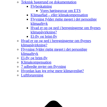
Teknisk baggrund og dokumentation
Flybeskatning
Vores høringssvar om ETS
Klimaaflad – eller klimakompensation
Flyvning fylder rigtig meget i det personlige
klimaaftryk
Hvad er op og ned i beregningerne om flyenes
klimapåvirkning?
El-fly og brint-fly
Hvad er op og ned i beregningerne om flyenes
klimapåvirkning?
Flyvning fylder rigtig meget i det personlige
klimaaftryk
El-fly og brint-fly
Klimakompensation
7 udbredte myter om flyvning
Hvordan kan jeg rejse mere klimavenligt?
Luftforurening
B
T
T