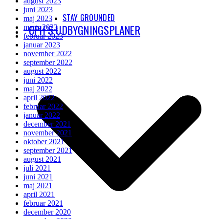
august 2023
juni 2023
STAY GROUNDED
maj 2023
CPH’S UDBYGNINGSPLANER
marts 2023
februar 2023
januar 2023
november 2022
september 2022
august 2022
juni 2022
maj 2022
april 2022
februar 2022
januar 2022
december 2021
november 2021
oktober 2021
september 2021
august 2021
juli 2021
juni 2021
maj 2021
april 2021
februar 2021
december 2020