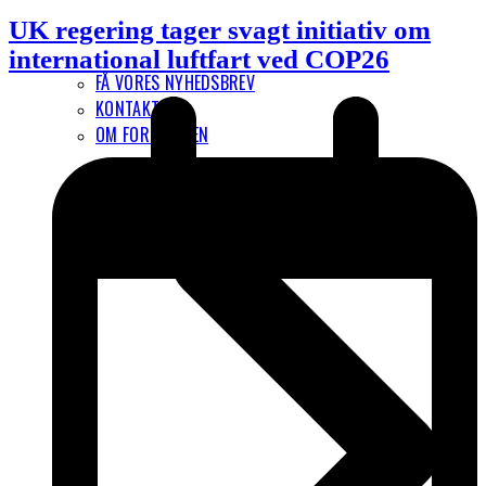
UK regering tager svagt initiativ om
international luftfart ved COP26
FÅ VORES NYHEDSBREV
KONTAKT
OM FORENINGEN