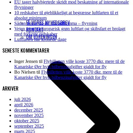
EU tager halvhjertede skridt mod beskatning af internationale
flyvninger
10 redskaber til øjeblikkeligt at begrænse luftfarten til et
absolut minimum
FÅ VORES NYHEDSBREV
Sådan takler du dit klimadilemma – flyvning
Vejen frem til europæisk grøn luftfart og skibsfart er brolagt
KONTAKT
med forkerte redskaber
OM FORENINGEN
Luftfarten har kronede dage
SENESTE KOMMENTARER
Inger Jensen
til
Flybilletten ville koste 3770 dkr. mere til de
Kanariske Øer hvis bilbenzinafgifter gjaldt for fly
Bo Nielsen
til
Flybilletten ville koste 3770 dkr. mere til de
Kanariske Øer hvis bilbenzinafgifter gjaldt for fly
ARKIVER
juli 2026
april 2026
december 2025
november 2025
oktober 2025
september 2025
marts 2025