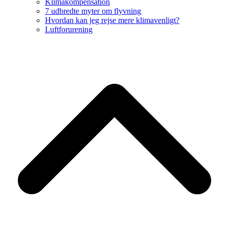
Klimakompensation
7 udbredte myter om flyvning
Hvordan kan jeg rejse mere klimavenligt?
Luftforurening
B
T
T