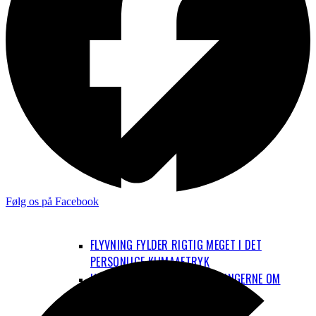
Følg os på Facebook
FLYVNING FYLDER RIGTIG MEGET I DET
PERSONLIGE KLIMAAFTRYK
HVAD ER OP OG NED I BEREGNINGERNE OM
FLYENES KLIMAPÅVIRKNING?
EL-FLY OG BRINT-FLY