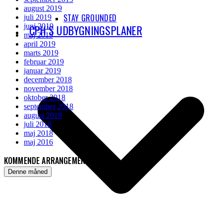
august 2019
STAY GROUNDED
juli 2019
juni 2019
CPH’S UDBYGNINGSPLANER
maj 2019
april 2019
marts 2019
februar 2019
januar 2019
december 2018
november 2018
oktober 2018
september 2018
august 2018
juli 2018
maj 2018
maj 2016
KOMMENDE ARRANGEMENTER
Denne måned