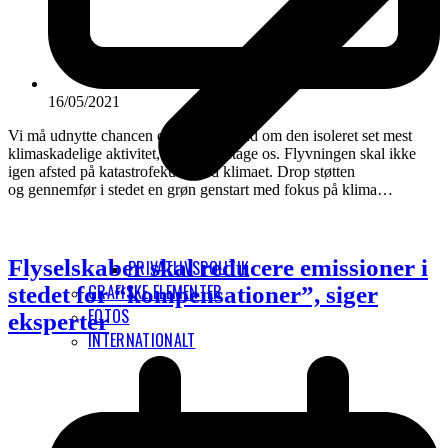
16/05/2021
Vi må udnytte chancen og få taget hånd om den isoleret set mest
klimaskadelige aktivitet, vi kan foretage os. Flyvningen skal ikke
igen afsted på katastrofekurs mod klimaet. Drop støtten
og gennemfør i stedet en grøn genstart med fokus på klima…
Flyselskaber skal reducere emissioner i
PRIVATLIVSPOLITIK
GRAFISKE ELEMENTER
stedet for “kompensationer”, siger
FOTOS
eksperter
INTERNATIONALT