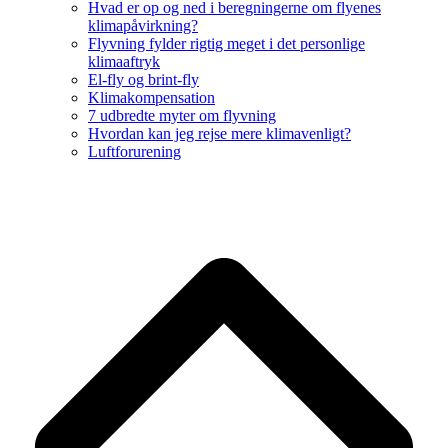
Hvad er op og ned i beregningerne om flyenes
klimapåvirkning?
Flyvning fylder rigtig meget i det personlige
klimaaftryk
El-fly og brint-fly
Klimakompensation
7 udbredte myter om flyvning
Hvordan kan jeg rejse mere klimavenligt?
Luftforurening
B
T
T