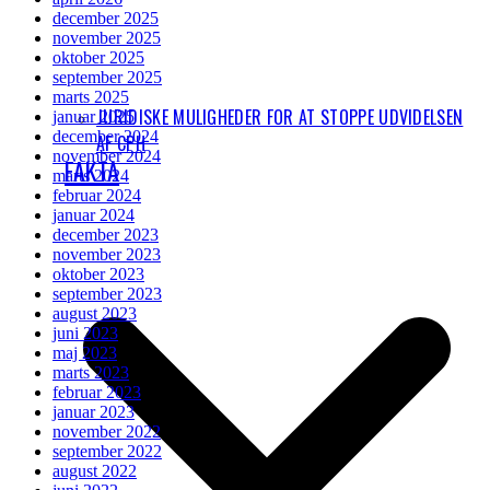
december 2025
november 2025
oktober 2025
september 2025
marts 2025
JURIDISKE MULIGHEDER FOR AT STOPPE UDVIDELSEN
januar 2025
december 2024
AF CPH
november 2024
FAKTA
marts 2024
februar 2024
januar 2024
december 2023
november 2023
oktober 2023
september 2023
august 2023
juni 2023
maj 2023
marts 2023
februar 2023
januar 2023
november 2022
september 2022
august 2022