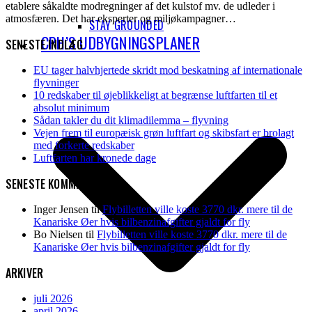
etablere såkaldte modregninger af det kulstof mv. de udleder i
atmosfæren. Det har eksperter og miljøkampagner…
STAY GROUNDED
CPH’S UDBYGNINGSPLANER
SENESTE INDLÆG
EU tager halvhjertede skridt mod beskatning af internationale
flyvninger
10 redskaber til øjeblikkeligt at begrænse luftfarten til et
absolut minimum
Sådan takler du dit klimadilemma – flyvning
Vejen frem til europæisk grøn luftfart og skibsfart er brolagt
med forkerte redskaber
Luftfarten har kronede dage
SENESTE KOMMENTARER
Inger Jensen
til
Flybilletten ville koste 3770 dkr. mere til de
Kanariske Øer hvis bilbenzinafgifter gjaldt for fly
Bo Nielsen
til
Flybilletten ville koste 3770 dkr. mere til de
Kanariske Øer hvis bilbenzinafgifter gjaldt for fly
ARKIVER
juli 2026
april 2026