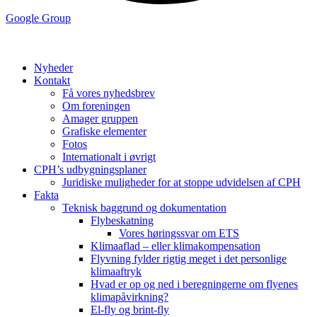
Google Group
Nyheder
Kontakt
Få vores nyhedsbrev
Om foreningen
Amager gruppen
Grafiske elementer
Fotos
Internationalt i øvrigt
CPH’s udbygningsplaner
Juridiske muligheder for at stoppe udvidelsen af CPH
Fakta
Teknisk baggrund og dokumentation
Flybeskatning
Vores høringssvar om ETS
Klimaaflad – eller klimakompensation
Flyvning fylder rigtig meget i det personlige
klimaaftryk
Hvad er op og ned i beregningerne om flyenes
klimapåvirkning?
El-fly og brint-fly