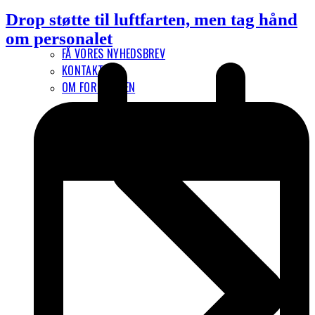
Drop støtte til luftfarten, men tag hånd
om personalet
FÅ VORES NYHEDSBREV
KONTAKT
OM FORENINGEN