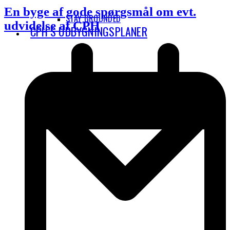
En byge af gode spørgsmål om evt.
STAY GROUNDED
udvidelse af CPH
CPH’S UDBYGNINGSPLANER