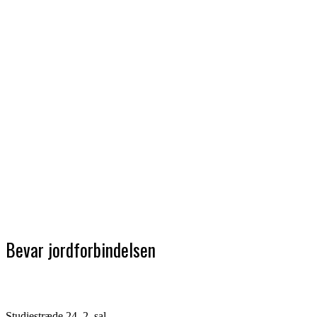
Bevar jordforbindelsen
Studiestræde 24, 2. sal