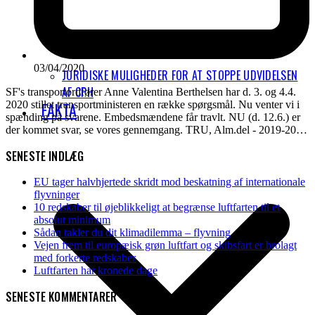
03/04/2020
JURIDISKE MULIGHEDER FOR AT STOPPE UDVIDELSEN
AF CPH
SF's transportordfører Anne Valentina Berthelsen har d. 3. og 4.4.
2020 stillet transportministeren en række spørgsmål. Nu venter vi i
FAKTA
spænding på svarene. Embedsmændene får travlt. NU (d. 12.6.) er
der kommet svar, se vores gennemgang. TRU, Alm.del - 2019-20…
SENESTE INDLÆG
EU tager halvhjertede skridt mod beskatning af internationale
flyvninger
10 redskaber til øjeblikkeligt at begrænse luftfarten til et
absolut minimum
Sådan takler du dit klimadilemma – flyvning
Vejen frem til europæisk grøn luftfart og skibsfart er brolagt
med forkerte redskaber
Luftfarten har kronede dage
SENESTE KOMMENTARER