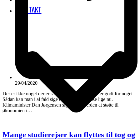
KONTAKT
29/04/2020
Der er ikke noget der er så skidt, at det ikke også er godt for noget.
Sådan kan man i al fald sige om luftfartens krise lige nu.
Klimaminister Dan Jørgensen siger ude i verden at støtte til
økonomien i…
Mange studierejser kan flyttes til tog og