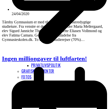
24/04/2020
Tårnby Gymnasium er med til at udvikle nye bæredygtige
studieture. Fra venstre er det uddannelsesleder Maria Mellergaard,
elev Sigurd Janniche Thomsen, lærer Mette Eliasen Vollmond og
elev Fatima Camara. Gengives med tilladelse fra
Gymnasieskolen.dk. To ud af tre studierejser (70%)…
Ingen milliongaver til luftfarten!
PRIVATLIVSPOLITIK
GRAFISKE ELEMENTER
FOTOS
INTERNATIONALT