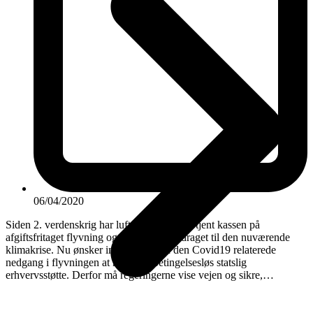
06/04/2020
Siden 2. verdenskrig har luftfartsindustrien tjent kassen på
afgiftsfritaget flyvning og har massivt bidraget til den nuværende
klimakrise. Nu ønsker industrien med den Covid19 relaterede
nedgang i flyvningen at modtage betingelsesløs statslig
erhvervsstøtte. Derfor må regeringerne vise vejen og sikre,…