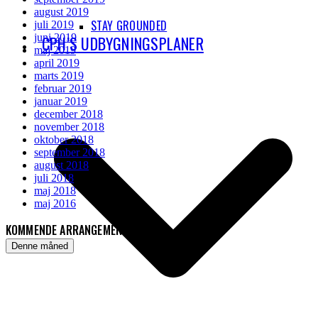
august 2019
STAY GROUNDED
juli 2019
juni 2019
CPH’S UDBYGNINGSPLANER
maj 2019
april 2019
marts 2019
februar 2019
januar 2019
december 2018
november 2018
oktober 2018
september 2018
august 2018
juli 2018
maj 2018
maj 2016
KOMMENDE ARRANGEMENTER
Denne måned