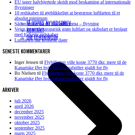
EU tager halvhjertede skridt mod beskatning af internationale
flyvninger
10 redskaber til øjeblikkeligt at begrænse luftfarten til et
absolut minimum
FÅ VORES NYHEDSBREV
Sådan takler du dit klimadilemma – flyvning
Vejen frem til europæisk grøn luftfart og skibsfart er brolagt
KONTAKT
med forkerte redskaber
OM FORENINGEN
Luftfarten har kronede dage
SENESTE KOMMENTARER
Inger Jensen
til
Flybilletten ville koste 3770 dkr. mere til de
Kanariske Øer hvis bilbenzinafgifter gjaldt for fly
Bo Nielsen
til
Flybilletten ville koste 3770 dkr. mere til de
Kanariske Øer hvis bilbenzinafgifter gjaldt for fly
ARKIVER
juli 2026
april 2026
december 2025
november 2025
oktober 2025
september 2025
marts 2025