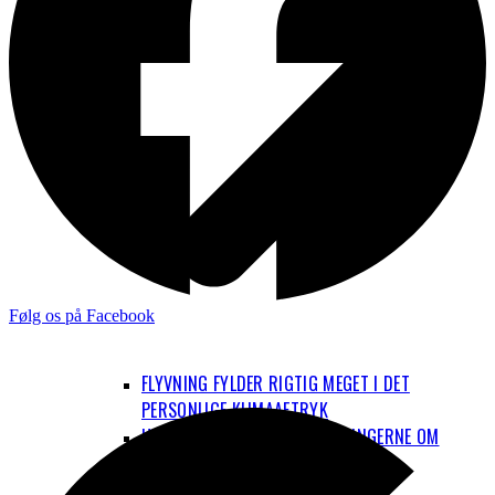
Følg os på Facebook
FLYVNING FYLDER RIGTIG MEGET I DET
PERSONLIGE KLIMAAFTRYK
HVAD ER OP OG NED I BEREGNINGERNE OM
FLYENES KLIMAPÅVIRKNING?
EL-FLY OG BRINT-FLY