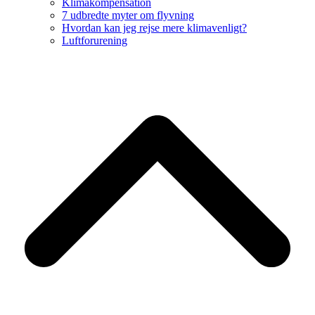
Klimakompensation
7 udbredte myter om flyvning
Hvordan kan jeg rejse mere klimavenligt?
Luftforurening
B
T
T