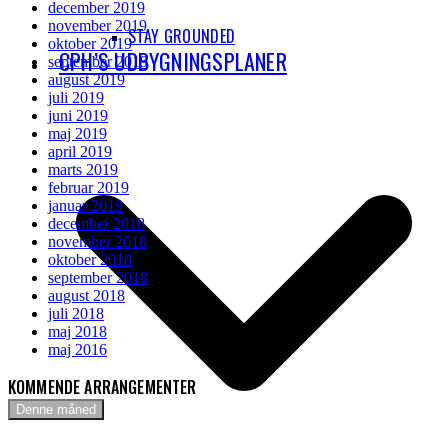
december 2019
november 2019
STAY GROUNDED
oktober 2019
CPH’S UDBYGNINGSPLANER
september 2019
august 2019
juli 2019
juni 2019
maj 2019
april 2019
marts 2019
februar 2019
januar 2019
december 2018
november 2018
oktober 2018
september 2018
august 2018
juli 2018
maj 2018
maj 2016
KOMMENDE ARRANGEMENTER
Denne måned