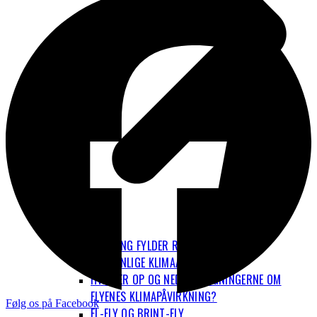
FLYVNING FYLDER RIGTIG MEGET I DET
PERSONLIGE KLIMAAFTRYK
HVAD ER OP OG NED I BEREGNINGERNE OM
FLYENES KLIMAPÅVIRKNING?
Følg os på Facebook
EL-FLY OG BRINT-FLY