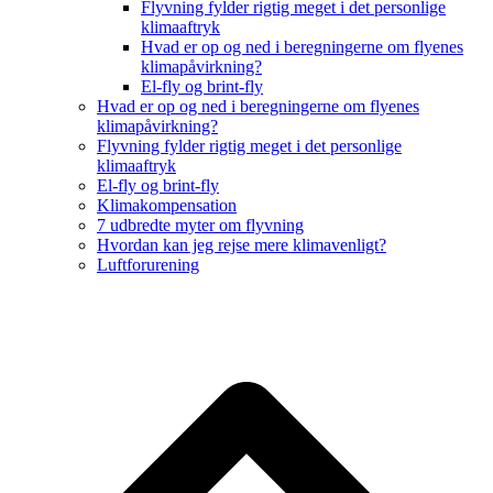
Flyvning fylder rigtig meget i det personlige
klimaaftryk
Hvad er op og ned i beregningerne om flyenes
klimapåvirkning?
El-fly og brint-fly
Hvad er op og ned i beregningerne om flyenes
klimapåvirkning?
Flyvning fylder rigtig meget i det personlige
klimaaftryk
El-fly og brint-fly
Klimakompensation
7 udbredte myter om flyvning
Hvordan kan jeg rejse mere klimavenligt?
Luftforurening
B
T
T