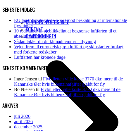
SENESTE INDLÆG
EU tager halvhjertede skridt mod beskatning af internationale
FÅ VORES NYHEDSBREV
flyvninger
KONTAKT
10 redskaber til øjeblikkeligt at begrænse luftfarten til et
OM FORENINGEN
absolut minimum
Sådan takler du dit klimadilemma – flyvning
Vejen frem til europæisk grøn luftfart og skibsfart er brolagt
med forkerte redskaber
Luftfarten har kronede dage
SENESTE KOMMENTARER
Inger Jensen
til
Flybilletten ville koste 3770 dkr. mere til de
Kanariske Øer hvis bilbenzinafgifter gjaldt for fly
Bo Nielsen
til
Flybilletten ville koste 3770 dkr. mere til de
Kanariske Øer hvis bilbenzinafgifter gjaldt for fly
ARKIVER
juli 2026
april 2026
december 2025