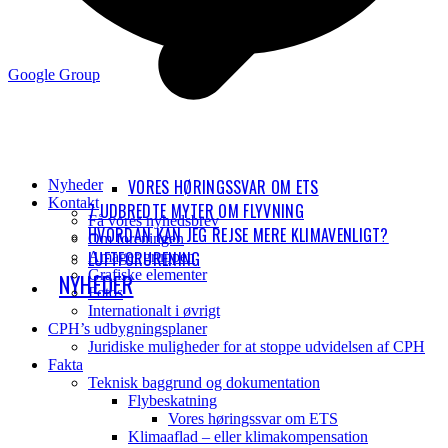
Google Group
VORES HØRINGSSVAR OM ETS
Nyheder
Kontakt
7 UDBREDTE MYTER OM FLYVNING
Få vores nyhedsbrev
HVORDAN KAN JEG REJSE MERE KLIMAVENLIGT?
Om foreningen
LUFTFORURENING
Amager gruppen
Grafiske elementer
NYHEDER
Fotos
Internationalt i øvrigt
CPH’s udbygningsplaner
Juridiske muligheder for at stoppe udvidelsen af CPH
Fakta
Teknisk baggrund og dokumentation
Flybeskatning
Vores høringssvar om ETS
Klimaaflad – eller klimakompensation