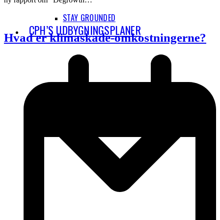
STAY GROUNDED
CPH’S UDBYGNINGSPLANER
Hvad er klimaskade-omkostningerne?