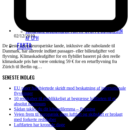
JURIDISKE MULIGHEDER FOR AT STOPPE UDVIDELSEN
02/12/2019
AF CPH
FAKTA
De fleste centraleuropæiske lande, inklusive alle nabolande til
Danmark, har allerede indført passager- eller billetafgifter ved
flyvning. Klimaskadeafgifter for en flybillet baseret på den reelle
klimaskade pris bør være omkring 59 € for en returflyvning fra
Zürich til Berlin og…
SENESTE INDLÆG
EU tager halvhjertede skridt mod beskatning af internationale
flyvninger
10 redskaber til øjeblikkeligt at begrænse luftfarten til et
absolut minimum
Sådan takler du dit klimadilemma – flyvning
Vejen frem til europæisk grøn luftfart og skibsfart er brolagt
med forkerte redskaber
Luftfarten har kronede dage