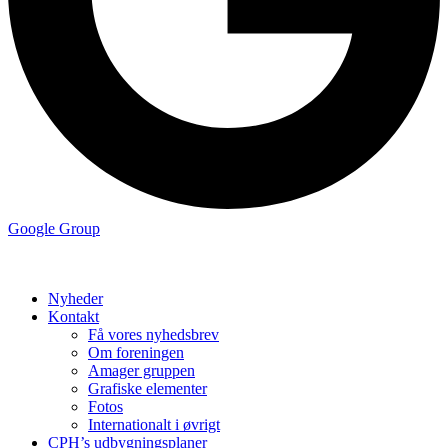
Google Group
Nyheder
Kontakt
Få vores nyhedsbrev
Om foreningen
Amager gruppen
Grafiske elementer
Fotos
Internationalt i øvrigt
CPH’s udbygningsplaner