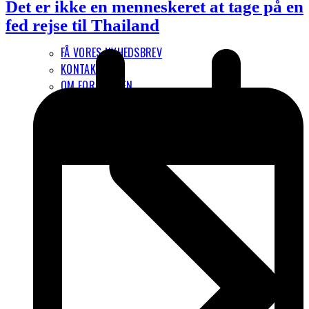
Det er ikke en menneskeret at tage på en
fed rejse til Thailand
FÅ VORES NYHEDSBREV
KONTAKT
OM FORENINGEN