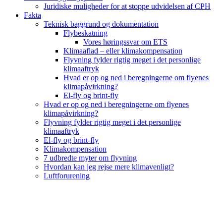
Juridiske muligheder for at stoppe udvidelsen af CPH
Fakta
Teknisk baggrund og dokumentation
Flybeskatning
Vores høringssvar om ETS
Klimaaflad – eller klimakompensation
Flyvning fylder rigtig meget i det personlige
klimaaftryk
Hvad er op og ned i beregningerne om flyenes
klimapåvirkning?
El-fly og brint-fly
Hvad er op og ned i beregningerne om flyenes
klimapåvirkning?
Flyvning fylder rigtig meget i det personlige
klimaaftryk
El-fly og brint-fly
Klimakompensation
7 udbredte myter om flyvning
Hvordan kan jeg rejse mere klimavenligt?
Luftforurening
B
T
T