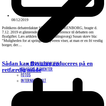
08/12/2019
Politikens debatredaktør SUSAN KNORRENBORG, bragte d.
7.12. 2019 et glimrende indlæg med reference til debatten om
flyafgifter. Læs artiklen her (bag betalingsvæg) Susan skrev bla:
"Muligheden for at springe på flyveren viser, at man er en fri vestlig
borger, der…
Sådan kan flyvning reduceres på en
PRIVATLIVSPOLITIK
GRAFISKE ELEMENTER
retfærdig måde
FOTOS
INTERNATIONALT