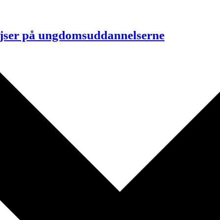
rejser på ungdomsuddannelserne