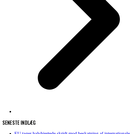
SENESTE INDLÆG
EU tager halvhjertede skridt mod beskatning af internationale