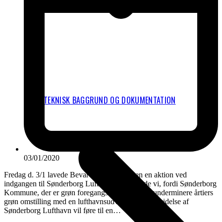
TEKNISK BAGGRUND OG DOKUMENTATION
03/01/2020
Fredag d. 3/1 lavede Bevar Jordforbindelsen en aktion ved
indgangen til Sønderborg Lufthavn. Det gjorde vi, fordi Sønderborg
Kommune, der er grøn foregangskommune, vil underminere årtiers
grøn omstilling med en lufthavnsudvidelse. En udvidelse af
Sønderborg Lufthavn vil føre til en…