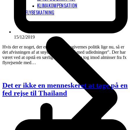
KLIMAKOMPENSATION
FLYBESKATNING
15/12/2019
Hvis der er noget, der er lovende i lovgivernes politik lige nu, så er
det afvisningen af at snyde med "handel med udledninger". Der har
været ved at opstå en særlig forretning, som tog imod almisser fra fx
flyrejsende med…
Det er ikke en menneskeret at tage på en
fed rejse til Thailand