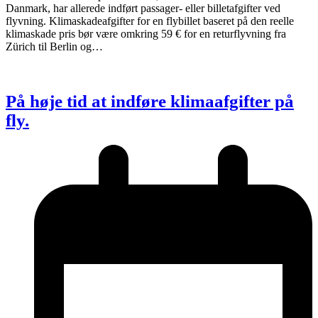
Danmark, har allerede indført passager- eller billetafgifter ved
flyvning. Klimaskadeafgifter for en flybillet baseret på den reelle
klimaskade pris bør være omkring 59 € for en returflyvning fra
Zürich til Berlin og…
På høje tid at indføre klimaafgifter på
fly.