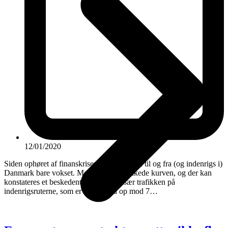
12/01/2020
Siden ophøret af finanskrisen er flyvningen til og fra (og indenrigs i)
Danmark bare vokset. Men i 2019 knækkede kurven, og der kan
konstateres et beskedent fald. Det er især trafikken på
indenrigsruterne, som er faldet med op mod 7…