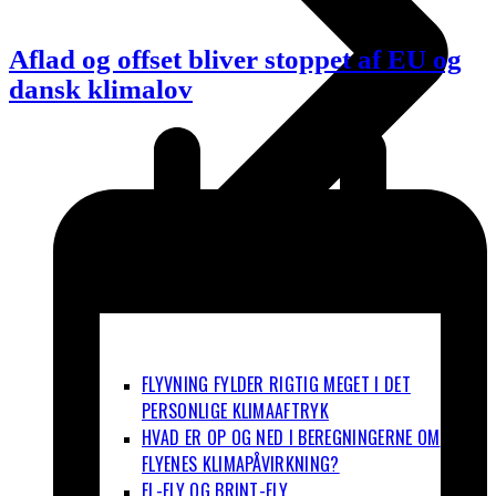
Aflad og offset bliver stoppet af EU og
dansk klimalov
FLYVNING FYLDER RIGTIG MEGET I DET
PERSONLIGE KLIMAAFTRYK
HVAD ER OP OG NED I BEREGNINGERNE OM
FLYENES KLIMAPÅVIRKNING?
EL-FLY OG BRINT-FLY