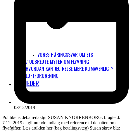
VORES HØRINGSSVAR OM ETS
7 UDBREDTE MYTER OM FLYVNING
HVORDAN KAN JEG REJSE MERE KLIMAVENLIGT?
LUFTFORURENING
NYHEDER
08/12/2019
Politikens debatredaktør SUSAN KNORRENBORG, bragte d.
7.12. 2019 et glimrende indlæg med reference til debatten om
flyafgifter. Læs artiklen her (bag betalingsvæg) Susan skrev bla: