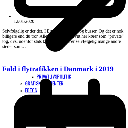
12/01/2020
Selvfølgelig er der det. I Europa er der tog og busser. Og det er nok
billigere end du tror. Alle ruter der er nævnt her kører som "private"
tog, dvs. udenfor stats kontrakter. Der er selvfølgelig mange andre
steder som…
Fald i flytrafikken i Danmark i 2019
PRIVATLIVSPOLITIK
GRAFISKE ELEMENTER
FOTOS
INTERNATIONALT