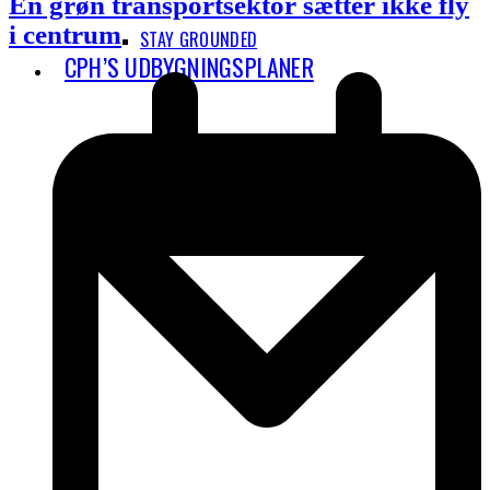
En grøn transportsektor sætter ikke fly
i centrum
STAY GROUNDED
CPH’S UDBYGNINGSPLANER