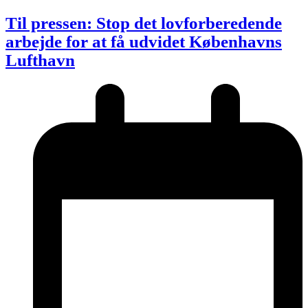
Til pressen: Stop det lovforberedende
arbejde for at få udvidet Københavns
Lufthavn