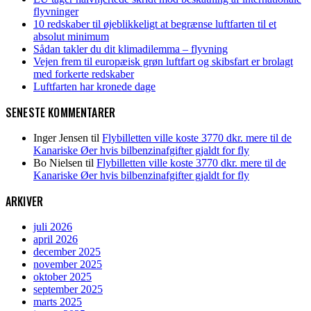
flyvninger
10 redskaber til øjeblikkeligt at begrænse luftfarten til et
absolut minimum
Sådan takler du dit klimadilemma – flyvning
Vejen frem til europæisk grøn luftfart og skibsfart er brolagt
med forkerte redskaber
Luftfarten har kronede dage
SENESTE KOMMENTARER
Inger Jensen
til
Flybilletten ville koste 3770 dkr. mere til de
Kanariske Øer hvis bilbenzinafgifter gjaldt for fly
Bo Nielsen
til
Flybilletten ville koste 3770 dkr. mere til de
Kanariske Øer hvis bilbenzinafgifter gjaldt for fly
ARKIVER
juli 2026
april 2026
december 2025
november 2025
oktober 2025
september 2025
marts 2025