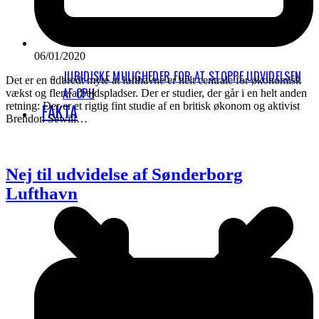
06/01/2020
JURIDISKE MULIGHEDER FOR AT STOPPE UDVIDELSEN
Det er en udbredt myte at lufthavne er helt centrale for økonomisk
AF CPH
vækst og flere arbejdspladser. Der er studier, der går i en helt anden
retning: Der er et rigtig fint studie af en britisk økonom og aktivist
FAKTA
Brendon Sewill…
Nej til udvidelse af Sønderborg
Lufthavn