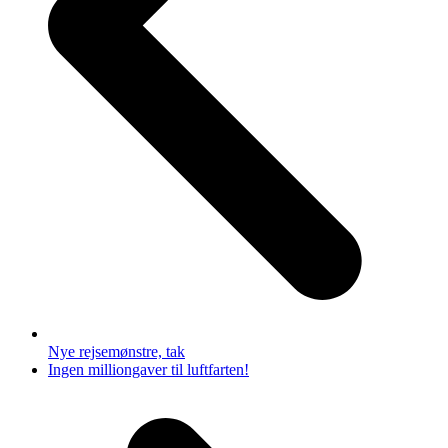
Nye rejsemønstre, tak
next
Ingen milliongaver til luftfarten!
post: