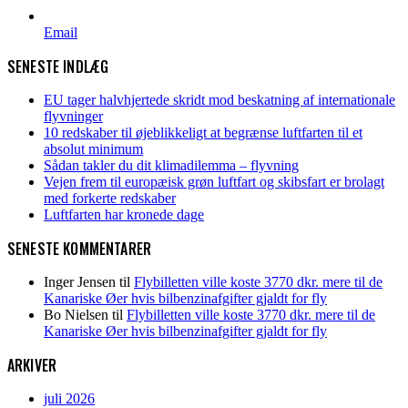
Email
SENESTE INDLÆG
EU tager halvhjertede skridt mod beskatning af internationale
flyvninger
10 redskaber til øjeblikkeligt at begrænse luftfarten til et
absolut minimum
Sådan takler du dit klimadilemma – flyvning
Vejen frem til europæisk grøn luftfart og skibsfart er brolagt
med forkerte redskaber
Luftfarten har kronede dage
SENESTE KOMMENTARER
Inger Jensen
til
Flybilletten ville koste 3770 dkr. mere til de
Kanariske Øer hvis bilbenzinafgifter gjaldt for fly
Bo Nielsen
til
Flybilletten ville koste 3770 dkr. mere til de
Kanariske Øer hvis bilbenzinafgifter gjaldt for fly
ARKIVER
juli 2026