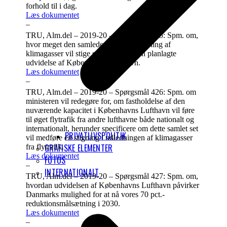
forhold til i dag.
Læs dokumentet
–
TRU, Alm.del – 2019-20 – Spørgsmål 425: Spm. om,
hvor meget den samlede globale udledning af
klimagasser vil stige som følge af den planlagte
udvidelse af Københavns Lufthavn.
Læs dokumentet
–
TRU, Alm.del – 2019-20 – Spørgsmål 426: Spm. om
ministeren vil redegøre for, om fastholdelse af den
nuværende kapacitet i Københavns Lufthavn vil føre
til øget flytrafik fra andre lufthavne både nationalt og
internationalt, herunder specificere om dette samlet set
PRIVATLIVSPOLITIK
vil medføre en stigning i udledningen af klimagasser
GRAFISKE ELEMENTER
fra flytrafik.
Læs dokumentet
FOTOS
–
INTERNATIONALT
TRU, Alm.del – 2019-20 – Spørgsmål 427: Spm. om,
hvordan udvidelsen af Københavns Lufthavn påvirker
Danmarks mulighed for at nå vores 70 pct.-
reduktionsmålsætning i 2030.
Læs dokumentet
–