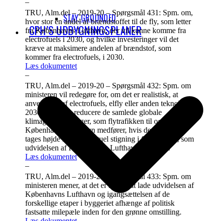
–
TRU, Alm.del – 2019-20 – Spørgsmål 431: Spm. om,
STAY GROUNDED
hvor stor en andel af brændstoffet til de fly, som letter
CPH’S UDBYGNINGSPLANER
fra Københavns Lufthavn, der vil kunne komme fra
electrofuels i 2030, og hvilke investeringer vil det
kræve at maksimere andelen af brændstof, som
kommer fra electrofuels, i 2030.
Læs dokumentet
–
TRU, Alm.del – 2019-20 – Spørgsmål 432: Spm. om
ministeren vil redegøre for, om det er realistisk, at
anvendelse af electrofuels, elfly eller anden teknologi i
2030 vil kunne reducere de samlede globale
klimagasudledninger, som flytrafikken til og fra
Københavns Lufthavn medfører, hvis der samtidig
tages højde for en eventuel stigning i flytrafikken, som
udvidelsen af Københavns Lufthavn medfører.
Læs dokumentet
–
TRU, Alm.del – 2019-20 – Spørgsmål 433: Spm. om
ministeren mener, at det er muligt at lade udvidelsen af
Københavns Lufthavn og igangsættelsen af de
forskellige etaper i byggeriet afhænge af politisk
fastsatte milepæle inden for den grønne omstilling.
Læs dokumentet