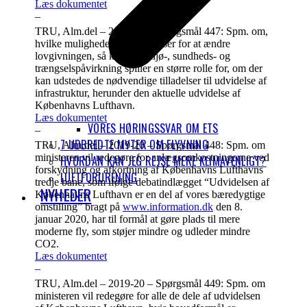
Læs dokumentet
–
TRU, Alm.del – 2019-20 – Spørgsmål 447: Spm. om,
hvilke muligheder ministeren ser for at ændre
lovgivningen, så klima-, miljø-, sundheds- og
trængselspåvirkning spiller en større rolle for, om der
kan udstedes de nødvendige tilladelser til udvidelse af
infrastruktur, herunder den aktuelle udvidelse af
Københavns Lufthavn.
Læs dokumentet
VORES HØRINGSSVAR OM ETS
–
7 UDBREDTE MYTER OM FLYVNING
TRU, Alm.del – 2019-20 – Spørgsmål 448: Spm. om
ministeren vil redegøre for anlægsomkostningerne ved
HVORDAN KAN JEG REJSE MERE KLIMAVENLIGT?
forskydning og afkortning af Københavns Lufthavns
LUFTFORURENING
tredje bane, som ifølge debatindlægget “Udvidelsen af
NYHEDER
Københavns Lufthavn er en del af vores bæredygtige
omstilling” bragt på
www.information.dk
den 8.
januar 2020, har til formål at gøre plads til mere
moderne fly, som støjer mindre og udleder mindre
CO2.
Læs dokumentet
–
TRU, Alm.del – 2019-20 – Spørgsmål 449: Spm. om
ministeren vil redegøre for alle de dele af udvidelsen