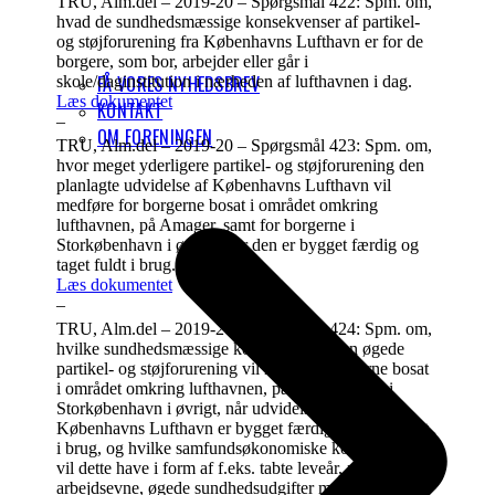
TRU, Alm.del – 2019-20 – Spørgsmål 422: Spm. om,
hvad de sundhedsmæssige konsekvenser af partikel-
og støjforurening fra Københavns Lufthavn er for de
borgere, som bor, arbejder eller går i
FÅ VORES NYHEDSBREV
skole/daginstitution i nærheden af lufthavnen i dag.
Læs dokumentet
KONTAKT
–
OM FORENINGEN
TRU, Alm.del – 2019-20 – Spørgsmål 423: Spm. om,
hvor meget yderligere partikel- og støjforurening den
planlagte udvidelse af Københavns Lufthavn vil
medføre for borgerne bosat i området omkring
lufthavnen, på Amager, samt for borgerne i
Storkøbenhavn i øvrigt, når den er bygget færdig og
taget fuldt i brug.
Læs dokumentet
–
TRU, Alm.del – 2019-20 – Spørgsmål 424: Spm. om,
hvilke sundhedsmæssige konsekvenser den øgede
partikel- og støjforurening vil have for borgerne bosat
i området omkring lufthavnen, på Amager samt i
Storkøbenhavn i øvrigt, når udvidelsen af
Københavns Lufthavn er bygget færdig og taget fuldt
i brug, og hvilke samfundsøkonomiske konsekvenser
vil dette have i form af f.eks. tabte leveår, nedsat
arbejdsevne, øgede sundhedsudgifter m.v. set i