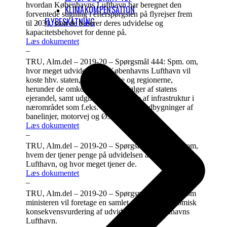
hvordan Københavns Lufthavn har beregnet den
KLIMAKOMPENSATION
forventede stigning i efterspørgslen på flyrejser frem
FLYBESKATNING
til 2030, som de baserer deres udvidelse og
kapacitetsbehovet for denne på.
Læs dokumentet
–
TRU, Alm.del – 2019-20 – Spørgsmål 444: Spm. om,
hvor meget udvidelsen af Københavns Lufthavn vil
koste hhv. staten, kommunerne og regionerne,
herunder de omkostninger som følger af statens
ejerandel, samt udgifter til udvidelse af infrastruktur i
nærområdet som f.eks. de foreslåede udbygninger af
banelinjer, motorvej og Østlig Ringvej.
Læs dokumentet
–
TRU, Alm.del – 2019-20 – Spørgsmål 445: Spm. om,
hvem der tjener penge på udvidelsen af Københavns
Lufthavn, og hvor meget tjener de.
Læs dokumentet
–
TRU, Alm.del – 2019-20 – Spørgsmål 446: Spm. om
ministeren vil foretage en samlet samfundsøkonomisk
konsekvensvurdering af udvidelsen af Københavns
Lufthavn.