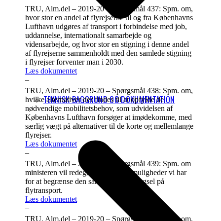
TRU, Alm.del – 2019-20 – Spørgsmål 437: Spm. om,
hvor stor en andel af flyrejserne til og fra Københavns
Lufthavn udgøres af transport i forbindelse med job,
uddannelse, internationalt samarbejde og
vidensarbejde, og hvor stor en stigning i denne andel
af flyrejserne sammenholdt med den samlede stigning
i flyrejser forventer man i 2030.
Læs dokumentet
–
TRU, Alm.del – 2019-20 – Spørgsmål 438: Spm. om,
TEKNISK BAGGRUND OG DOKUMENTATION
hvilke alternativer der findes til at opfylde de
nødvendige mobilitetsbehov, som udvidelsen af
Københavns Lufthavn forsøger at imødekomme, med
særlig vægt på alternativer til de korte og mellemlange
flyrejser.
Læs dokumentet
–
TRU, Alm.del – 2019-20 – Spørgsmål 439: Spm. om
ministeren vil redegøre for, hvilke muligheder vi har
for at begrænse den samlede efterspørgsel på
flytransport.
Læs dokumentet
–
TRU, Alm.del – 2019-20 – Spørgsmål 440: Spm. om,