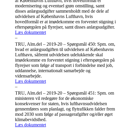
af Københavns Lufthavn, hvis hovedformål er
modernisering og eventuel grøn omstilling, samt
disses anlægsudgifter sammenholdt med de dele af
udvidelsen af Københavns Lufthavn, hvis
hovedformål er at imødekomme en forventet stigning i
efterspørgslen på flyrejser, samt disses anlægsudgifter.
Læs dokumentet
–
TRU, Alm.del – 2019-20 – Spørgsmål 450: Spm. om,
hvad er anlægsudgiften til udvidelsen af Københavns
Lufthavn, såfremt udvidelsen udelukkende skal
imødekomme en forventet stigning i efterspørgslen på
flyrejser som følge af transport i forbindelse med job,
uddannelse, internationalt samarbejde og
vidensarbejde.
Læs dokumentet
–
TRU, Alm.del – 2019-20 – Spørgsmål 451: Spm. om
ministeren vil redegøre for de økonomiske
konsekvenser for staten, hvis lufthavnsudvidelsen
gennemføres som planlagt, og flytrafikken falder frem
mod 2030 som følge af passagerafgifter og/eller øget
klimabevidsthed.
Læs dokumentet