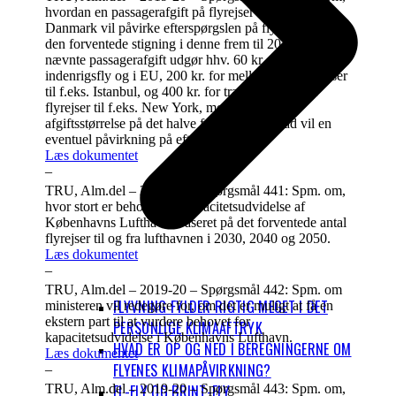
hvordan en passagerafgift på flyrejser i og fra
Danmark vil påvirke efterspørgslen på flyrejser og
den forventede stigning i denne frem til 2030, såfremt
nævnte passagerafgift udgør hhv. 60 kr. for flyrejser i
indenrigsfly og i EU, 200 kr. for mellemlange flyrejser
til f.eks. Istanbul, og 400 kr. for transkontinentale
flyrejser til f.eks. New York, medregnet en
afgiftsstørrelse på det halve for børn, og hvad vil en
eventuel påvirkning på efterspørgslen.
Læs dokumentet
–
TRU, Alm.del – 2019-20 – Spørgsmål 441: Spm. om,
hvor stort er behovet for kapacitetsudvidelse af
Københavns Lufthavn, baseret på det forventede antal
flyrejser til og fra lufthavnen i 2030, 2040 og 2050.
Læs dokumentet
–
TRU, Alm.del – 2019-20 – Spørgsmål 442: Spm. om
FLYVNING FYLDER RIGTIG MEGET I DET
ministeren vil redegøre for, om det er muligt at få en
ekstern part til at vurdere behovet for
PERSONLIGE KLIMAAFTRYK
kapacitetsudvidelse i Københavns Lufthavn.
HVAD ER OP OG NED I BEREGNINGERNE OM
Læs dokumentet
FLYENES KLIMAPÅVIRKNING?
–
EL-FLY OG BRINT-FLY
TRU, Alm.del – 2019-20 – Spørgsmål 443: Spm. om,