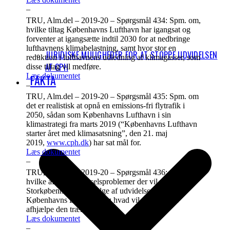
–
TRU, Alm.del – 2019-20 – Spørgsmål 434: Spm. om,
hvilke tiltag Københavns Lufthavn har igangsat og
forventer at igangsætte indtil 2030 for at nedbringe
lufthavnens klimabelastning, samt hvor stor en
JURIDISKE MULIGHEDER FOR AT STOPPE UDVIDELSEN
reduktion i lufthavnens udledning af klimagasser, som
AF CPH
disse tiltag vil medføre.
Læs dokumentet
FAKTA
–
TRU, Alm.del – 2019-20 – Spørgsmål 435: Spm. om
det er realistisk at opnå en emissions-fri flytrafik i
2050, sådan som Københavns Lufthavn i sin
klimastrategi fra marts 2019 (“Københavns Lufthavn
starter året med klimasatsning”, den 21. maj
2019,
www.cph.dk
) har sat mål for.
Læs dokumentet
–
TRU, Alm.del – 2019-20 – Spørgsmål 436: Spm. om,
hvilke afledte trængselsproblemer der vil være for
Storkøbenhavn som følge af udvidelsen af
Københavns Lufthavn, og hvad vil det koste at
afhjælpe den trængsel.
Læs dokumentet
–