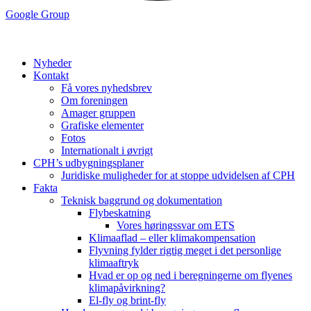
Google Group
Nyheder
Kontakt
Få vores nyhedsbrev
Om foreningen
Amager gruppen
Grafiske elementer
Fotos
Internationalt i øvrigt
CPH’s udbygningsplaner
Juridiske muligheder for at stoppe udvidelsen af CPH
Fakta
Teknisk baggrund og dokumentation
Flybeskatning
Vores høringssvar om ETS
Klimaaflad – eller klimakompensation
Flyvning fylder rigtig meget i det personlige
klimaaftryk
Hvad er op og ned i beregningerne om flyenes
klimapåvirkning?
El-fly og brint-fly