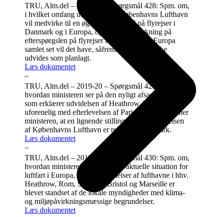
TRU, Alm.del – 2019-20 – Spørgsmål 428: Spm. om,
i hvilket omfang udvidelsen af Københavns Lufthavn
vil medvirke til en øget efterspørgsel på flyrejser i
Danmark og i Europa, og hvilken påvirkning på
efterspørgslen på flyrejser i Danmark og i Europa
samlet set vil det have, såfremt lufthavnen ikke
udvides som planlagt.
Læs dokumentet
–
TRU, Alm.del – 2019-20 – Spørgsmål 429: Spm. om,
hvordan ministeren ser på den nyligt afsagte dom,
som erklærer udvidelsen af Heathrow Airport
uforenelig med efterlevelsen af Parisaftalen, og mener
ministeren, at en lignende stillingtagen til udvidelsen
af Københavns Lufthavn er relevant i Danmark.
Læs dokumentet
–
TRU, Alm.del – 2019-20 – Spørgsmål 430: Spm. om,
hvordan ministeren vurderer den aktuelle situation for
luftfart i Europa, efter at udvidelser af lufthavne i hhv.
Heathrow, Rom, Stansted, Bristol og Marseille er
blevet standset af de lokale myndigheder med klima-
og miljøpåvirkningsmæssige begrundelser.
Læs dokumentet