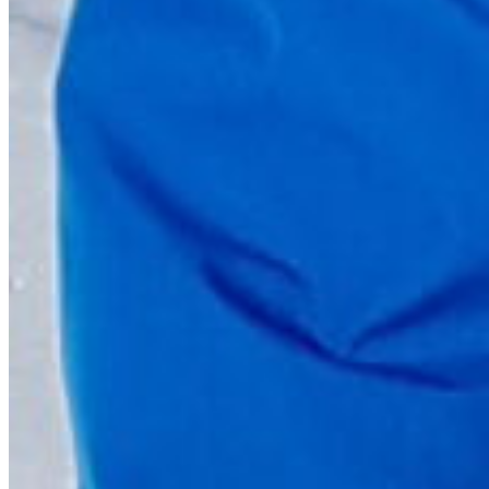
FLYVNING FYLDER RIGTIG MEGET I DET
PERSONLIGE KLIMAAFTRYK
HVAD ER OP OG NED I BEREGNINGERNE OM
FLYENES KLIMAPÅVIRKNING?
EL-FLY OG BRINT-FLY