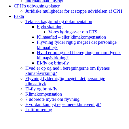
Internationalt i øvrigt
CPH’s udbygningsplaner
Juridiske muligheder for at stoppe udvidelsen af CPH
Fakta
Teknisk baggrund og dokumentation
Flybeskatning
Vores høringssvar om ETS
Klimaaflad – eller klimakompensation
Flyvning fylder rigtig meget i det personlige
klimaaftryk
Hvad er op og ned i beregningerne om flyenes
klimapåvirkning?
El-fly og brint-fly
Hvad er op og ned i beregningerne om flyenes
klimapåvirkning?
Flyvning fylder rigtig meget i det personlige
klimaaftryk
El-fly og brint-fly
Klimakompensation
7 udbredte myter om flyvning
Hvordan kan jeg rejse mere klimavenligt?
Luftforurening
B
T