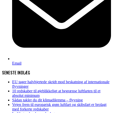
Email
SENESTE INDLÆG
EU tager halvhjertede skridt mod beskatning af internationale
flyvninger
10 redskaber til øjeblikkeligt at begrænse luftfarten til et
absolut minimum
Sådan takler du dit klimadilemma – flyvning
Vejen frem til europæisk grøn luftfart og skibsfart er brolagt
med forkerte redskaber