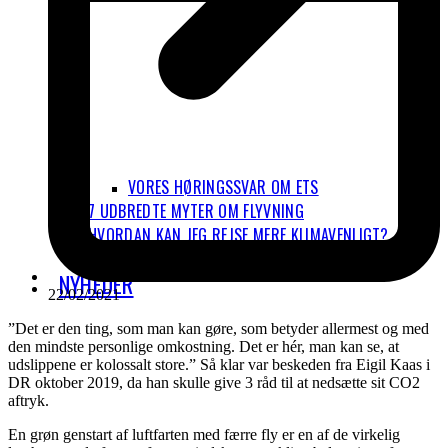
VORES HØRINGSSVAR OM ETS
7 UDBREDTE MYTER OM FLYVNING
HVORDAN KAN JEG REJSE MERE KLIMAVENLIGT?
LUFTFORURENING
NYHEDER
22/02/2021
”Det er den ting, som man kan gøre, som betyder allermest og med
den mindste personlige omkostning. Det er hér, man kan se, at
udslippene er kolossalt store.” Så klar var beskeden fra Eigil Kaas i
DR oktober 2019, da han skulle give 3 råd til at nedsætte sit CO2
aftryk.
En grøn genstart af luftfarten med færre fly er en af de virkelig