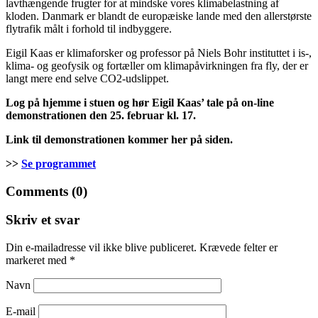
lavthængende frugter for at mindske vores klimabelastning af
kloden. Danmark er blandt de europæiske lande med den allerstørste
flytrafik målt i forhold til indbyggere.
Eigil Kaas er klimaforsker og professor på Niels Bohr instituttet i is-,
klima- og geofysik og fortæller om klimapåvirkningen fra fly, der er
langt mere end selve CO2-udslippet.
Log på hjemme i stuen og hør Eigil Kaas’ tale på on-line
demonstrationen den 25. februar kl. 17.
Link til demonstrationen kommer her på siden.
>>
Se programmet
Comments (0)
Skriv et svar
Din e-mailadresse vil ikke blive publiceret.
Krævede felter er
markeret med
*
Navn
E-mail