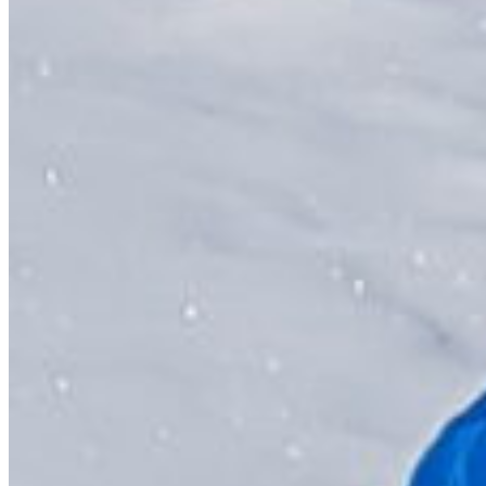
STAY GROUNDED
CPH’S UDBYGNINGSPLANER