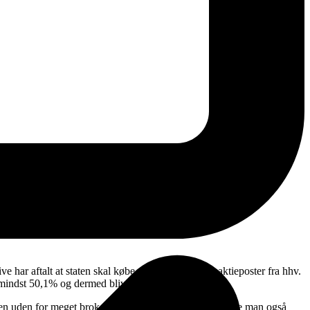
r aftalt at staten skal købe de to store private aktieposter fra hhv.
je mindst 50,1% og dermed blive en bestemmende ejer.
vnen uden for meget brok fra klimatosser og naboer kunne man også