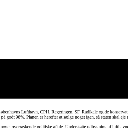
benhavns Lufthavn, CPH. Regeringen, SF, Radikale og de konservative ha
 på godt 98%. Planen er herefter at sælge noget igen, så staten skal e
en noget overraskende politiske aftale. Understøtte udbygning af luftha