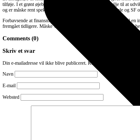
tilføje. I et grønt øjeblik kunne købet også udtrykke en vilje til at udv
og er måske rent spekulativt. Spændende at høre fra Radikale og SF 
Forbavsende at finansministeren sådan kan hive 32 mia. kr. ud til en 
fremgået tidligere. Måske ville ATP også gerne ud? Vi følger sagen her
Comments (0)
Skriv et svar
Din e-mailadresse vil ikke blive publiceret.
Krævede felter er marker
Navn
E-mail
Websted