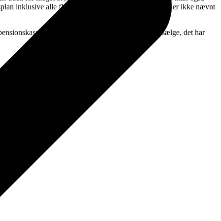
gsplan inklusive alle flyvninger fra lufthavnen. Det sidste er ikke nævnt
 pensionskasse Ontario Teacher’s Pension Fund ville sælge, det har