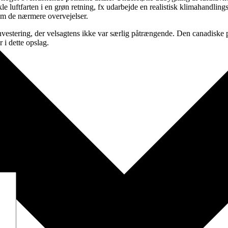
ikle luftfarten i en grøn retning, fx udarbejde en realistisk klimahandlin
om de nærmere overvejelser.
investering, der velsagtens ikke var særlig påtrængende. Den canadiske
 i dette opslag.
et med
*