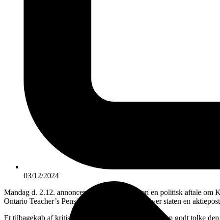
03/12/2024
Mandag d. 2.12. annoncerede finansministeren en politisk aftale om Kø
Ontario Teacher’s Pension Fund og ATP. Det giver staten en aktiepost
Et tilbagekøb af kritisk infrastruktur. Sådan kunne man godt tolke d