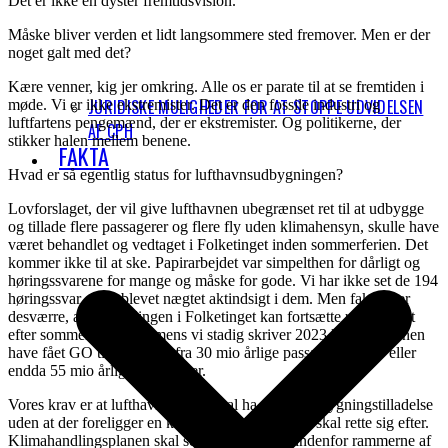
Det er ikke en dyster fremtidsvision.
Måske bliver verden et lidt langsommere sted fremover. Men er der
noget galt med det?
Kære venner, kig jer omkring. Alle os er parate til at se fremtiden i
JURIDISKE MULIGHEDER FOR AT STOPPE UDVIDELSEN
møde. Vi er ikke ekstremister. Det er den fossile industri og
luftfartens pengemænd, der er ekstremister. Og politikerne, der
AF CPH
stikker halen mellem benene.
FAKTA
Hvad er så egentlig status for lufthavnsudbygningen?
Lovforslaget, der vil give lufthavnen ubegrænset ret til at udbygge
og tillade flere passagerer og flere fly uden klimahensyn, skulle have
været behandlet og vedtaget i Folketinget inden sommerferien. Det
kommer ikke til at ske. Papirarbejdet var simpelthen for dårligt og
høringssvarene for mange og måske for gode. Vi har ikke set de 194
høringssvar og er blevet nægtet aktindsigt i dem. Men faktum er
desværre, at behandlingen i Folketinget kan fortsætte ufortrødent
efter sommerferien, og mens vi stadig skriver 2023 kan lufthavnen
have fået GO til at udvide fra 30 mio årlige passagerer til 40 eller
endda 55 mio årlige passagerer.
Vores krav er at lufthavnen ikke skal ha nogen udbygningstilladelse
uden at der foreligger en klimahandlingsplan, de skal rette sig efter.
Klimahandlingsplanen skal selvfølgelig være indenfor rammerne af