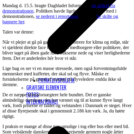
Mandag d. 15.5. bragte Dagbladet Information
en artikel fra
demonstrationen
. Politiken havde ligeledes en fotograf med i
demonstrationen,
se nederst i reportagen
fra 23.5.
Se skilte og
bannere her
.
Talen var denne:
Når vi plejer at gå på gaden og demonstrere for klima og miljø, står
vi sjældent direkte face to face med medborgere eller politikere, der
bliver taget på åben gade med bukserne nede og viser herlighederne
frem. Det er anderledes hér hvor vi står.
Lige bag os ser vi en masse stressede, men også forventningsfulde
mennesker med kufferter, der skal ud og flyve. Måske er
forsinkelserne på grund af mangel på flyveledere endda ikke så
PRIVATLIVSPOLITIK
slemme.
GRAFISKE ELEMENTER
FOTOS
De er næppe klimafornægtere hele bundtet. Det er ganske
almindelige danskere, der har vænnet sig til at kunne flyve langt
INTERNATIONALT
væk, fordi priserne er faldet og velstanden i Danmark er steget. Hver
af disse flyrejsende skal i gennemsnit 2.186 km væk. Ja, du hørte
rigtigt.
I praksis er mange af disse ture umulige i tog eller bus eller med bil.
Som velstående danskere har de flyrejsende gennem nogle årtier