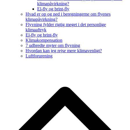
klimapåvirkning?
El-fly og brint-fly
Hvad er op og ned i beregningerne om flyenes
klimapåvirkning?
Flyvning fylder rigtig meget i det personlige
klimaaftryk
El-fly og brint-fly
Klimakompensation
7 udbredte myter om flyvning
Hvordan kan jeg rejse mere klimavenligt?
Luftforurening
B
T
T