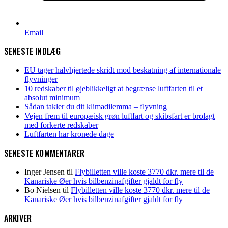
Email
SENESTE INDLÆG
EU tager halvhjertede skridt mod beskatning af internationale
flyvninger
10 redskaber til øjeblikkeligt at begrænse luftfarten til et
absolut minimum
Sådan takler du dit klimadilemma – flyvning
Vejen frem til europæisk grøn luftfart og skibsfart er brolagt
med forkerte redskaber
Luftfarten har kronede dage
SENESTE KOMMENTARER
Inger Jensen
til
Flybilletten ville koste 3770 dkr. mere til de
Kanariske Øer hvis bilbenzinafgifter gjaldt for fly
Bo Nielsen
til
Flybilletten ville koste 3770 dkr. mere til de
Kanariske Øer hvis bilbenzinafgifter gjaldt for fly
ARKIVER