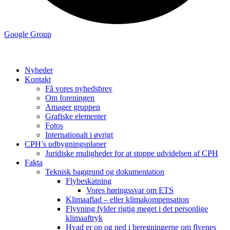
Google Group
Nyheder
Kontakt
Få vores nyhedsbrev
Om foreningen
Amager gruppen
Grafiske elementer
Fotos
Internationalt i øvrigt
CPH’s udbygningsplaner
Juridiske muligheder for at stoppe udvidelsen af CPH
Fakta
Teknisk baggrund og dokumentation
Flybeskatning
Vores høringssvar om ETS
Klimaaflad – eller klimakompensation
Flyvning fylder rigtig meget i det personlige
klimaaftryk
Hvad er op og ned i beregningerne om flyenes