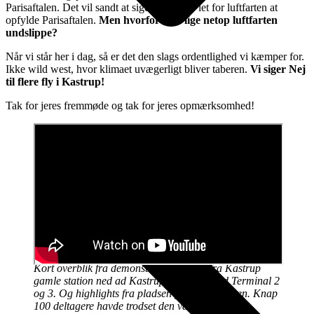
Parisaftalen. Det vil sandt at sige ikke blive let for luftfarten at
opfylde Parisaftalen.
Men hvorfor skal lige netop luftfarten
undslippe?
Når vi står her i dag, så er det den slags ordentlighed vi kæmper for.
Ikke wild west, hvor klimaet uvægerligt bliver taberen.
Vi siger Nej
til flere fly i Kastrup!
Tak for jeres fremmøde og tak for jeres opmærksomhed!
TEKNISK BAGGRUND OG DOKUMENTATION
Kort overblik fra demonstrationen, lige fra Kastrup
gamle station ned ad Kastruplundgade mod Terminal 2
og 3. Og highlights fra pladsen foran lufthavnen. Knap
100 deltagere havde trodset den varme