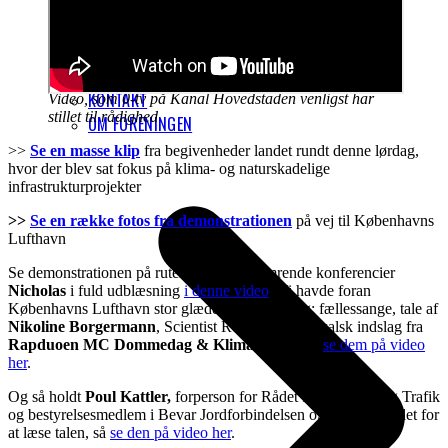
FÅ VORES NYHEDSBREV
KONTAKT
Video, som 0-tv på Kanal Hovedstaden venligst har
stillet til rådighed
OM FORENINGEN
>>
Se en masse klip
fra begivenheder landet rundt denne lørdag,
hvor der blev sat fokus på klima- og naturskadelige
infrastrukturprojekter
>>
Se en række fotos fra demonstrationen
på vej til Københavns
Lufthavn
Se demonstrationen på ruten og vores glimrende konferencier
Nicholas
i fuld udblæsning
i denne video
. Vi havde foran
Københavns Lufthavn stor glæde af flere bidrag: fællessange, tale af
Nikoline Borgermann
, Scientist Rebellion, musikalsk indslag fra
Rapduoen MC Dommedag & Klimahystaden
,
se dem på video
her
.
Og så holdt
Poul Kattler,
forperson for Rådet for Bæredygtig Trafik
og bestyrelsesmedlem i Bevar Jordforbindelsen også tale. I stedet for
at læse talen, så
se den på video her
.