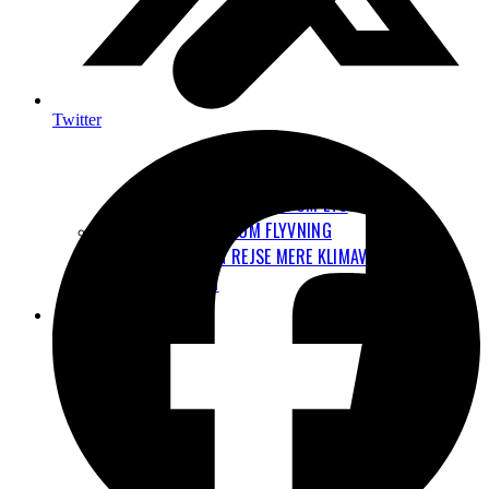
Twitter
VORES HØRINGSSVAR OM ETS
7 UDBREDTE MYTER OM FLYVNING
HVORDAN KAN JEG REJSE MERE KLIMAVENLIGT?
LUFTFORURENING
NYHEDER