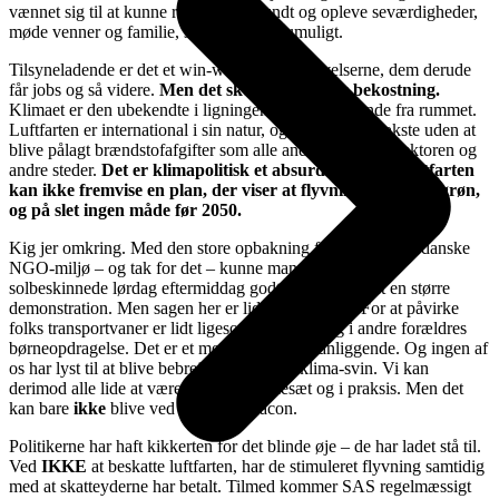
vænnet sig til at kunne rejse jorden rundt og opleve seværdigheder,
møde venner og familie, som ellers var umuligt.
Tilsyneladende er det et win-win. Vi får oplevelserne, dem derude
får jobs og så videre.
Men det sker på klimaets bekostning.
Klimaet er den ubekendte i ligningen. Den fraværende fra rummet.
Luftfarten er international i sin natur, og har kunnet vækste uden at
blive pålagt brændstofafgifter som alle andre i transportsektoren og
andre steder.
Det er klimapolitisk et absurd show. Og luftfarten
kan ikke fremvise en plan, der viser at flyvning kan blive grøn,
og på slet ingen måde før 2050.
Kig jer omkring. Med den store opbakning fra det grønne, danske
NGO-miljø – og tak for det – kunne man selv på denne
solbeskinnede lørdag eftermiddag godt have forventet en større
demonstration. Men sagen her er lidt op af bakke. For at påvirke
folks transportvaner er lidt ligesom at blande sig i andre forældres
børneopdragelse. Det er et meget personligt anliggende. Og ingen af
os har lyst til at blive bebrejdet at være et klima-svin. Vi kan
derimod alle lide at være globale i tankesæt og i praksis. Men det
kan bare
ikke
blive ved på samme facon.
Politikerne har haft kikkerten for det blinde øje – de har ladet stå til.
Ved
IKKE
at beskatte luftfarten, har de stimuleret flyvning samtidig
med at skatteyderne har betalt. Tilmed kommer SAS regelmæssigt