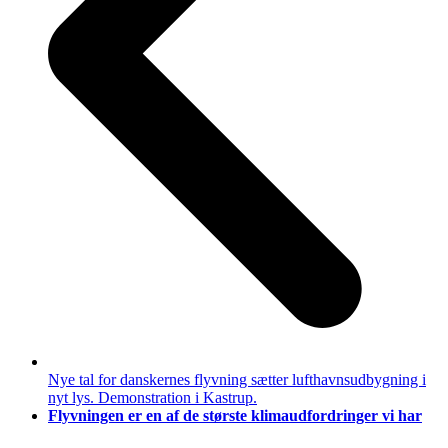
Nye tal for danskernes flyvning sætter lufthavnsudbygning i
nyt lys. Demonstration i Kastrup.
next
Flyvningen er en af de største klimaudfordringer vi har
post: