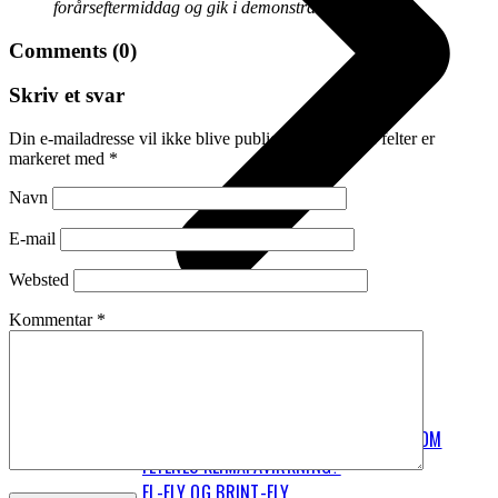
forårseftermiddag og gik i demonstration.
Comments (0)
Skriv et svar
Din e-mailadresse vil ikke blive publiceret.
Krævede felter er
markeret med
*
Navn
E-mail
Websted
Kommentar
*
FLYVNING FYLDER RIGTIG MEGET I DET
PERSONLIGE KLIMAAFTRYK
HVAD ER OP OG NED I BEREGNINGERNE OM
FLYENES KLIMAPÅVIRKNING?
EL-FLY OG BRINT-FLY