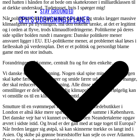
med hatten i hånden for at bede om skattekroner i milliardklassen til
at dække underskud. Tudetosset, hvis I spørger mig!
STAY GROUNDED
CPH’S UDBYGNINGSPLANER
Når politikerne ikke tager action på sagen, og straks lægger massive
klimaafgifter på flyvningen, må den enkelte tænke, at det er legitimt
og i orden at flyve, trods klimaudfordringerne. Politikerne på deres
side spiller bolden rundt i manegen: Danske politikere mener
ansvaret ligger i EU. EU-politikerne mener, at problemet skal løses i
fællesskab på verdensplan. Det er et politisk og personligt blame
game med en stor indsats.
Forandringer må komme, centralt fra og for den enkelte.
Vi danske skal på afvænning. Nogen skal spise mindre kød. Nogen
skal købe færre forbrugsvarer og smide færre ud. Og så er vi mange,
der skal reducere brug af flyvning. Alle disse nødvendige
omstillinger er dele af en retfærdig klimapolitik. Og selvfølgelig kan
vi omstille os til en klimavenlig fremtid.
Smutture til en svømmepøl i Dubai må udgå. Kædebutikker i
London er altså ikke mere spændende end de samme i København.
Det danske vejr har vi kunnet overleve siden Neandertalerne opgav
ævret i sidste istid. Og hvad er der galt med at tage toget til Europa?
Når freden lægger sig østpå, så kan skinnerne trække os langt ind i
Asien. Og skibe på grønne brændstoffer kan sejle os over Atlanten.