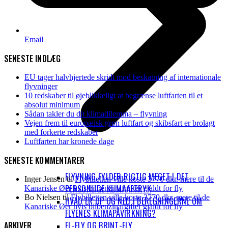
Email
SENESTE INDLÆG
EU tager halvhjertede skridt mod beskatning af internationale
flyvninger
10 redskaber til øjeblikkeligt at begrænse luftfarten til et
absolut minimum
Sådan takler du dit klimadilemma – flyvning
Vejen frem til europæisk grøn luftfart og skibsfart er brolagt
med forkerte redskaber
Luftfarten har kronede dage
SENESTE KOMMENTARER
FLYVNING FYLDER RIGTIG MEGET I DET
Inger Jensen
til
Flybilletten ville koste 3770 dkr. mere til de
PERSONLIGE KLIMAAFTRYK
Kanariske Øer hvis bilbenzinafgifter gjaldt for fly
Bo Nielsen
til
Flybilletten ville koste 3770 dkr. mere til de
HVAD ER OP OG NED I BEREGNINGERNE OM
Kanariske Øer hvis bilbenzinafgifter gjaldt for fly
FLYENES KLIMAPÅVIRKNING?
EL-FLY OG BRINT-FLY
ARKIVER