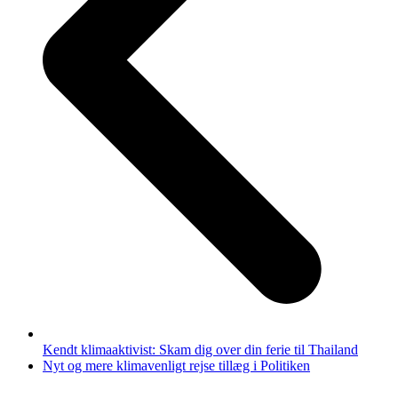
Kendt klimaaktivist: Skam dig over din ferie til Thailand
next
Nyt og mere klimavenligt rejse tillæg i Politiken
post: