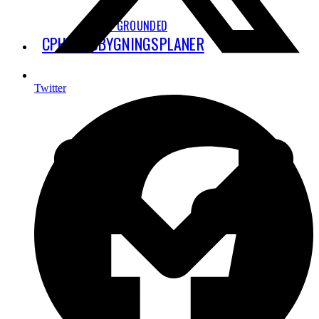
STAY GROUNDED
CPH’S UDBYGNINGSPLANER
Twitter