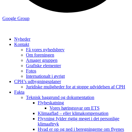
Google Group
Nyheder
Kontakt
Få vores nyhedsbrev
Om foreningen
Amager gruppen
Grafiske elementer
Fotos
Internationalt i øvrigt
CPH’s udbygningsplaner
Juridiske muligheder for at stoppe udvidelsen af CPH
Fakta
Teknisk baggrund og dokumentation
Flybeskatning
Vores høringssvar om ETS
Klimaaflad – eller klimakompensation
Flyvning fylder rigtig meget i det personlige
klimaaftryk
Hvad er op og ned i beregningerne om flyenes