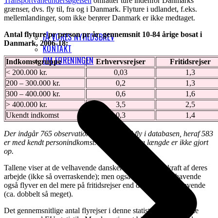
Transportvaneundersøgelsen
omfatter ture indenfor Danmarks
grænser, dvs. fly til, fra og i Danmark. Flyture i udlandet, f.eks.
mellemlandinger, som ikke berører Danmark er ikke medtaget.
Antal flyture pr person pr år, gennemsnit 10-84 årige bosat i
FÅ VORES NYHEDSBREV
Danmark, 2006-18:
KONTAKT
OM FORENINGEN
Indkomstgruppe
Erhvervsrejser
Fritidsrejser
< 200.000 kr.
0,03
1,3
200 – 300.000 kr.
0,2
1,3
300 – 400.000 kr.
0,6
1,6
> 400.000 kr.
3,5
2,5
Ukendt indkomst
0,3
1,4
Der indgår 765 observationer af ture med fly i databasen, heraf 583
er med kendt personindkomst. Rejsens pris og længde er ikke gjort
op.
Tallene viser at de velhavende danskere flyver mest i kraft af deres
arbejde (ikke så overraskende); men også at de mere velhavende
også flyver en del mere på fritidsrejser end de knap så velhavende
(ca. dobbelt så meget).
Det gennemsnitlige antal flyrejser i denne statistik stemmer ikke