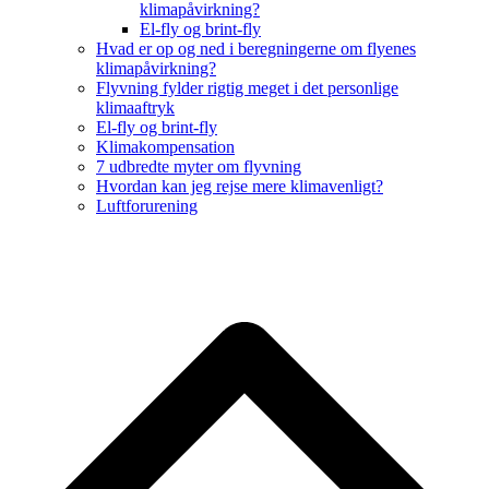
klimapåvirkning?
El-fly og brint-fly
Hvad er op og ned i beregningerne om flyenes
klimapåvirkning?
Flyvning fylder rigtig meget i det personlige
klimaaftryk
El-fly og brint-fly
Klimakompensation
7 udbredte myter om flyvning
Hvordan kan jeg rejse mere klimavenligt?
Luftforurening
B
T
T