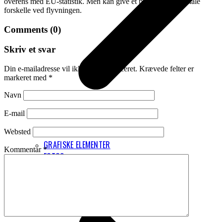
overens med EU-statistik. Men kan give et billede af de sociale
forskelle ved flyvningen.
Comments (0)
Skriv et svar
Din e-mailadresse vil ikke blive publiceret.
Krævede felter er
markeret med
*
Navn
E-mail
PRIVATLIVSPOLITIK
Websted
GRAFISKE ELEMENTER
Kommentar
*
FOTOS
INTERNATIONALT