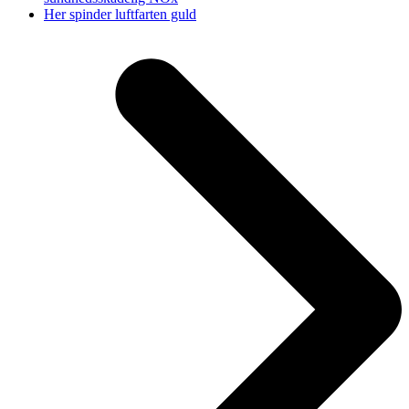
next
Her spinder luftfarten guld
post: