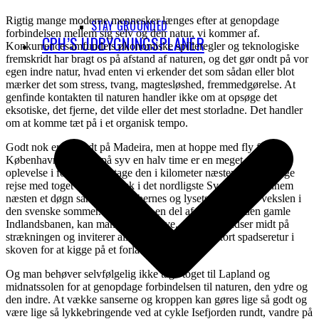
Rigtig mange moderne mennesker længes efter at genopdage
STAY GROUNDED
forbindelsen mellem sig selv og den natur, vi kommer af.
CPH’S UDBYGNINGSPLANER
Konkurrencesamfundets økonomiske spilleregler og teknologiske
fremskridt har bragt os på afstand af naturen, og det gør ondt på vor
egen indre natur, hvad enten vi erkender det som sådan eller blot
mærker det som stress, tvang, magtesløshed, fremmedgørelse. At
genfinde kontakten til naturen handler ikke om at opsøge det
eksotiske, det fjerne, det vilde eller det mest storladne. Det handler
om at komme tæt på i et organisk tempo.
Godt nok er der fedt på Madeira, men at hoppe med fly fra
København og dertil på syv en halv time er en meget udvendig
oplevelse i forhold til at tage den i kilometer næsten lige så lange
rejse med toget til Jokkmokk i det nordligste Sverige og gennem
næsten et døgn sanse landskabernes og lysets fantastiske vekslen i
den svenske sommer. Kører man en del af turen med den gamle
Indlandsbanen, kan man f.eks. opleve, at toget standser midt på
strækningen og inviterer alle rejsende ud på en kort spadseretur i
skoven for at kigge på et forladt bjørnehi.
Og man behøver selvfølgelig ikke tage toget til Lapland og
midnatssolen for at genopdage forbindelsen til naturen, den ydre og
den indre. At vække sanserne og kroppen kan gøres lige så godt og
være lige så lykkebringende ved at cykle Isefjorden rundt, vandre på