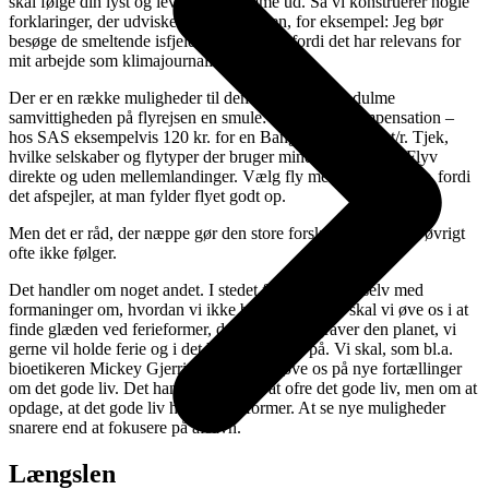
skal følge din lyst og leve dine drømme ud. Så vi konstruerer nogle
forklaringer, der udvisker modsætningen, for eksempel: Jeg bør
besøge de smeltende isfjelde i Grønland, fordi det har relevans for
mit arbejde som klimajournalist.
Der er en række muligheder til dem, der gerne vil dulme
samvittigheden på flyrejsen en smule: Køb CO2-kompensation –
hos SAS eksempelvis 120 kr. for en Bangkok-flyvning t/r. Tjek,
hvilke selskaber og flytyper der bruger mindst brændstof. Flyv
direkte og uden mellemlandinger. Vælg fly med lidt benplads, fordi
det afspejler, at man fylder flyet godt op.
Men det er råd, der næppe gør den store forskel, og som vi i øvrigt
ofte ikke følger.
Det handler om noget andet. I stedet for at piske os selv med
formaninger om, hvordan vi ikke bør holde ferie, skal vi øve os i at
finde glæden ved ferieformer, der ikke undergraver den planet, vi
gerne vil holde ferie og i det hele taget leve på. Vi skal, som bl.a.
bioetikeren Mickey Gjerris har betonet, øve os på nye fortællinger
om det gode liv. Det handler ikke om at ofre det gode liv, men om at
opdage, at det gode liv har mange former. At se nye muligheder
snarere end at fokusere på afsavn.
Længslen