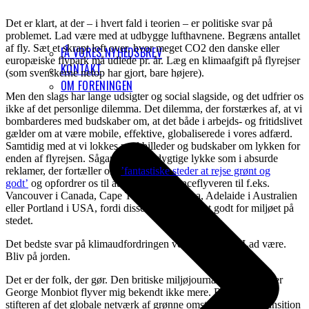
Det er klart, at der – i hvert fald i teorien – er politiske svar på
problemet. Lad være med at udbygge lufthavnene. Begræns antallet
af fly. Sæt et skrapt loft over, hvor meget CO2 den danske eller
FÅ VORES NYHEDSBREV
europæiske flypark må udlede pr. år. Læg en klimaafgift på flyrejser
KONTAKT
(som svenskerne netop har gjort, bare højere).
OM FORENINGEN
Men den slags har lange udsigter og social slagside, og det udfrier os
ikke af det personlige dilemma. Det dilemma, der forstærkes af, at vi
bombarderes med budskaber om, at det både i arbejds- og fritidslivet
gælder om at være mobile, effektive, globaliserede i vores adfærd.
Samtidig med at vi lokkes med billeder og budskaber om lykken for
enden af flyrejsen. Sågar den bæredygtige lykke som i absurde
reklamer, der fortæller om
’fantastiske steder at rejse grønt og
godt’
og opfordrer os til at tage langdistanceflyveren til f.eks.
Vancouver i Canada, Cape Town i Sydafrika, Adelaide i Australien
eller Portland i USA, fordi disse byer gør noget godt for miljøet på
stedet.
Det bedste svar på klimaudfordringen ved flyrejser er: Lad være.
Bliv på jorden.
Det er der folk, der gør. Den britiske miljøjournalist og -forfatter
George Monbiot flyver mig bekendt ikke mere. Rob Hopkins,
stifteren af det globale netværk af grønne omstillingsbyer, Transition