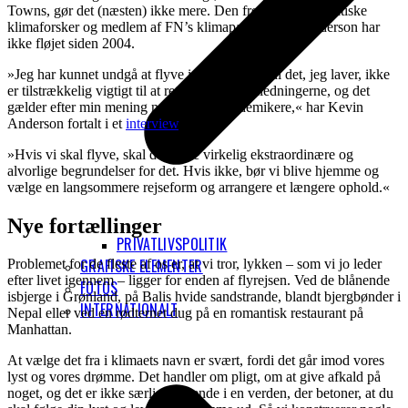
Towns, gør det (næsten) ikke mere. Den fremtrædende britiske
klimaforsker og medlem af FN’s klimapanel Kevin Anderson har
ikke fløjet siden 2004.
»Jeg har kunnet undgå at flyve i mange år, fordi det, jeg laver, ikke
er tilstrækkelig vigtigt til at retfærdiggøre udledningerne, og det
gælder efter min mening næsten alle akademikere,« har Kevin
Anderson fortalt i et
interview
.
»Hvis vi skal flyve, skal der være virkelig ekstraordinære og
alvorlige begrundelser for det. Hvis ikke, bør vi blive hjemme og
vælge en langsommere rejseform og arrangere et længere ophold.«
Nye fortællinger
PRIVATLIVSPOLITIK
GRAFISKE ELEMENTER
Problemet for de fleste af os er, at vi tror, lykken – som vi jo leder
efter livet igennem – ligger for enden af flyrejsen. Ved de blånende
FOTOS
isbjerge i Grønland, på Balis hvide sandstrande, blandt bjergbønder i
INTERNATIONALT
Nepal eller ved en rødternet dug på en romantisk restaurant på
Manhattan.
At vælge det fra i klimaets navn er svært, fordi det går imod vores
lyst og vores drømme. Det handler om pligt, om at give afkald på
noget, og det er ikke særlig lokkende i en verden, der betoner, at du