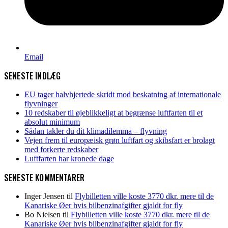
Email
SENESTE INDLÆG
EU tager halvhjertede skridt mod beskatning af internationale
flyvninger
10 redskaber til øjeblikkeligt at begrænse luftfarten til et
absolut minimum
Sådan takler du dit klimadilemma – flyvning
Vejen frem til europæisk grøn luftfart og skibsfart er brolagt
med forkerte redskaber
Luftfarten har kronede dage
SENESTE KOMMENTARER
Inger Jensen
til
Flybilletten ville koste 3770 dkr. mere til de
Kanariske Øer hvis bilbenzinafgifter gjaldt for fly
Bo Nielsen
til
Flybilletten ville koste 3770 dkr. mere til de
Kanariske Øer hvis bilbenzinafgifter gjaldt for fly