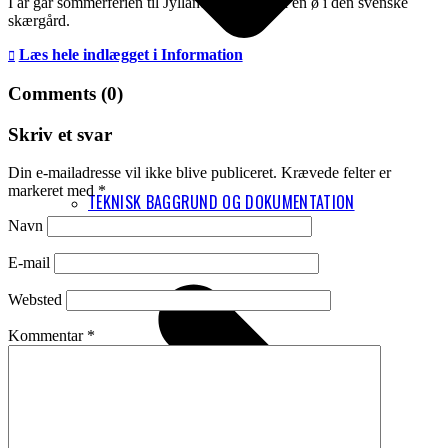
I år går sommerferien til Jylland og måske til en ø i den svenske
skærgård.
Læs hele indlægget i Information
Comments (0)
Skriv et svar
Din e-mailadresse vil ikke blive publiceret.
Krævede felter er
markeret med
*
TEKNISK BAGGRUND OG DOKUMENTATION
Navn
E-mail
Websted
Kommentar
*