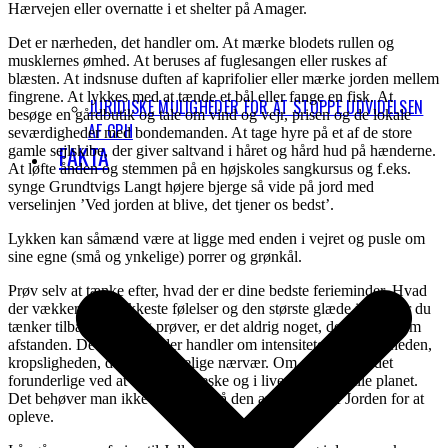
Hærvejen eller overnatte i et shelter på Amager.
Det er nærheden, det handler om. At mærke blodets rullen og
musklernes ømhed. At beruses af fuglesangen eller ruskes af
blæsten. At indsnuse duften af kaprifolier eller mærke jorden mellem
fingrene. At lykkes med at tænde et bål eller fange en fisk. At
JURIDISKE MULIGHEDER FOR AT STOPPE UDVIDELSEN
besøge en gårdbutik og tale om vind og vejr, prisen og de lokale
AF CPH
seværdigheder med bondemanden. At tage hyre på et af de store
FAKTA
gamle sejlskibe, der giver saltvand i håret og hård hud på hænderne.
At løfte ånden og stemmen på en højskoles sangkursus og f.eks.
synge Grundtvigs Langt højere bjerge så vide på jord med
verselinjen ’Ved jorden at blive, det tjener os bedst’.
Lykken kan såmænd være at ligge med enden i vejret og pusle om
sine egne (små og ynkelige) porrer og grønkål.
Prøv selv at tænke efter, hvad der er dine bedste ferieminder. Hvad
der vækker de smukkeste følelser og den største glæde i dig, når du
tænker tilbage. Når jeg prøver, er det aldrig noget, der handler om
afstanden. Det er noget, der handler om intensiteten, sanseligheden,
kropsligheden, det menneskelige nærvær. Om at få øje på det
forunderlige ved at være menneske og i live på denne lille planet.
Det behøver man ikke flyve om på den anden side af Jorden for at
opleve.