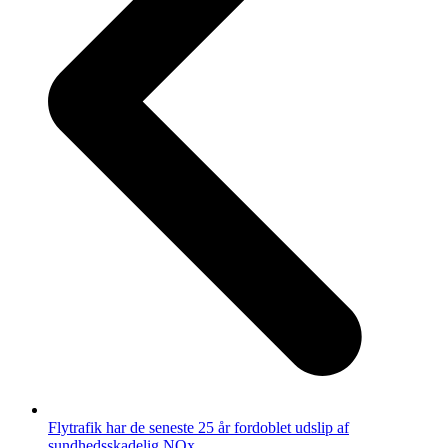
Flytrafik har de seneste 25 år fordoblet udslip af
sundhedsskadelig NOx