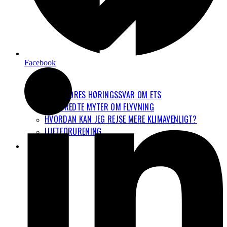
Facebook
VORES HØRINGSSVAR OM ETS
7 UDBREDTE MYTER OM FLYVNING
HVORDAN KAN JEG REJSE MERE KLIMAVENLIGT?
LUFTFORURENING
NYHEDER