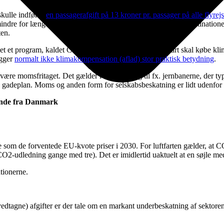
skulle indføres
en passagerafgift på 13 kroner pr. passager på alle flyre
indre for længere rejser til EU-destinationer og til ikke-EU-destination
ten.
aget et program, kaldet CORSIA, hvor international luftfart skal købe k
ægger
normalt ikke klimakompensation (aflad) stor praktisk betydning
.
t kan være momsfritaget. Det gælder i modsætning til fx. jernbanerne, d
 på gadeplan. Moms og anden form for selskabsbeskatning er lidt udenf
tande fra Danmark
ele som de forventede EU-kvote priser i 2030. For luftfarten gælder, at 
(CO2-udledning gange med tre). Det er imidlertid uaktuelt at en søjle 
tionerne.
 vedtagne) afgifter er der tale om en markant underbeskatning af sektor