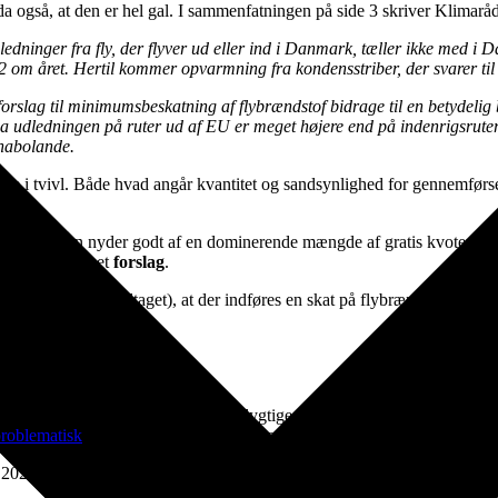
også, at den er hel gal. I sammenfatningen på side 3 skriver Klimaråd
dledninger fra fly, der flyver ud eller ind i Danmark, tæller ikke med
O2 om året. Hertil kommer opvarmning fra kondensstriber, der svarer t
g forslag til minimumsbeskatning af flybrændstof bidrage til en betydel
da udledningen på ruter ud af EU er meget højere end på indenrigsruter. 
nabolande.
e i tvivl. Både hvad angår kvantitet og sandsynlighed for gennemførsel
en luftfarten nyder godt af en dominerende mængde af gratis kvoter, og
 er dog stadig et
forslag
.
n 2021 – ikke vedtaget), at der indføres en skat på flybrændstof, som s
.
 Green Power Danmark.
s krav om iblanding af såkaldte bæredygtige flybrændstoffer startende i 2
problematisk
. Er det Power to X er det enormt energikrævende.
i 2022”
besluttet
at indføre en CO2-afgift for
indenrigsfly
, som kommer