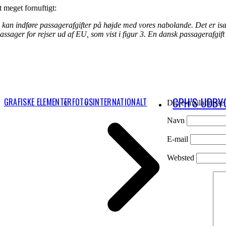
t meget fornuftigt:
an indføre passagerafgifter på højde med vores nabolande. Det er især
ssager for rejser ud af EU, som vist i figur 3. En dansk passagerafgift 
CPH’S UDBY
GRAFISKE ELEMENTER
FOTOS
INTERNATIONALT
Din e-mailadresse v
Navn
E-mail
Websted