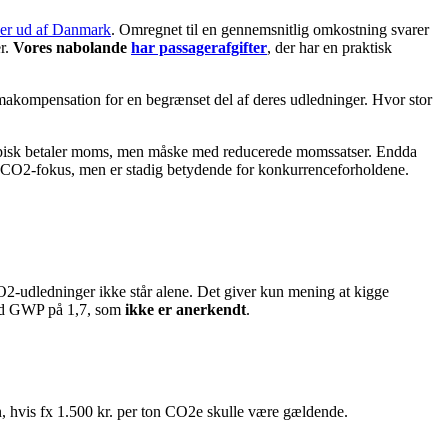
jser ud af Danmark
. Omregnet til en gennemsnitlig omkostning svarer
er.
Vores nabolande
har passagerafgifter
, der har en praktisk
limakompensation for en begrænset del af deres udledninger. Hvor stor
er typisk betaler moms, men måske med reducerede momssatser. Endda
or CO2-fokus, men er stadig betydende for konkurrenceforholdene.
CO2-udledninger ikke står alene. Det giver kun mening at kigge
med GWP på 1,7, som
ikke er anerkendt
.
en, hvis fx 1.500 kr. per ton CO2e skulle være gældende.