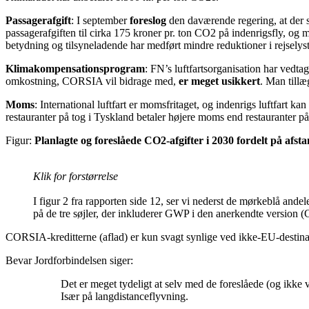
Passagerafgift
: I september
foreslog
den daværende regering, at der 
passagerafgiften til cirka 175 kroner pr. ton CO2 på indenrigsfly, og m
betydning og tilsyneladende har medført mindre reduktioner i rejselys
Klimakompensationsprogram
: FN’s luftfartsorganisation har vedt
omkostning, CORSIA vil bidrage med,
er meget usikkert
. Man till
Moms
: International luftfart er momsfritaget, og indenrigs luftfar
restauranter på tog i Tyskland betaler højere moms end restauranter
Figur:
Planlagte og foreslåede CO2-afgifter i 2030 fordelt på afs
Klik for forstørrelse
I figur 2 fra rapporten side 12, ser vi nederst de mørkeblå and
på de tre søjler, der inkluderer GWP i den anerkendte version 
CORSIA-kreditterne (aflad) er kun svagt synlige ved ikke-EU-destina
Bevar Jordforbindelsen siger:
Det er meget tydeligt at selv med de foreslåede (og ikke
Især på langdistanceflyvning.