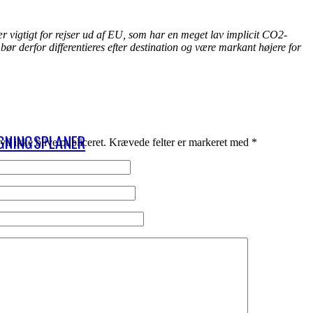
 vigtigt for rejser ud af EU, som har en meget lav implicit CO2-
bør derfor differentieres efter destination og være markant højere for
GNINGSPLANER
il ikke blive publiceret.
Krævede felter er markeret med
*