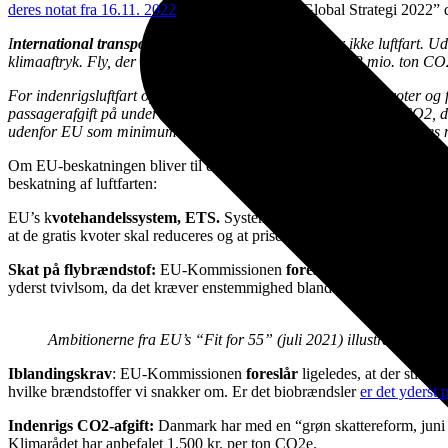
deres notat fra 16.11. 2022
“Kommentering af Global Strategi 2022” da 
I
nternational transport:
Den globale strategi nævner ikke luftfart. U
klimaaftryk. Fly, der letter fra Danmark, udleder cirka 3 mio. ton C
For indenrigsluftfart og luftfart til EU-destinationer vil EU-kvoter o
passagerafgift på under 20 kr. er en meget lav betaling pr. ton CO2, 
udenfor EU som minimum på niveau med passagerafgifterne i vores 
Om EU-beskatningen bliver til en “betydelig beskatning” kan man drag
beskatning af luftfarten:
EU’s k
votehandelssystem, ETS.
Systemet fungerer den dag i dag, m
at de gratis kvoter skal reduceres og at prisen på kvoter skal øges. Det
Skat på flybrændstof:
EU-Kommissionen
foreslår
(fremsat sommere
yderst tvivlsom, da det kræver enstemmighed blandt medlemslandene
Ambitionerne fra EU’s “Fit for 55” (juli 2021) illustreret af
Iblandingskrav
: EU-Kommissionen
foreslår
ligeledes, at der stille
hvilke brændstoffer vi snakker om. Er det biobrændsler
er det yderst 
Indenrigs CO2-afgift:
Danmark har med en “grøn skattereform, jun
Klimarådet har anbefalet 1.500 kr. per ton CO2e.