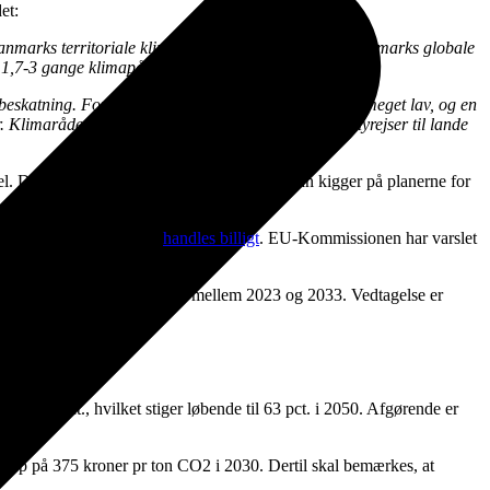
et:
 i Danmarks territoriale klimaregnskab, men påvirker Danmarks globale
il 1,7-3 gange klimapåvirkningen af CO2.
ig beskatning. For rejser ud af EU er CO2e-betalingen meget lav, og en
Klimarådet anbefaler derfor en passagerafgift på flyrejser til lande
. Der er rigtig mange fugle på taget, når man kigger på planerne for
 de kvoter, der handles,
handles billigt
. EU-Kommissionen har varslet
tiger fra 0 til 10,75 € pr. GJ mellem 2023 og 2033. Vedtagelse er
025 på 2 pct., hvilket stiger løbende til 63 pct. i 2050. Afgørende er
 op på 375 kroner pr ton CO2 i 2030. Dertil skal bemærkes, at