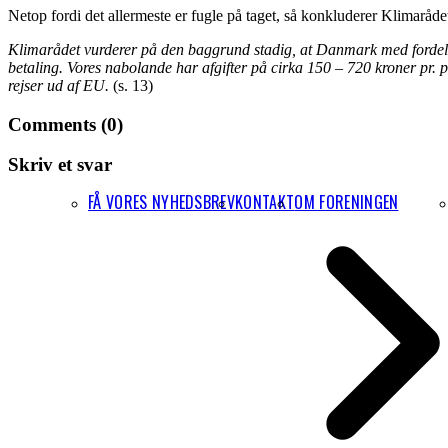
Netop fordi det allermeste er fugle på taget, så konkluderer Klimaråde
Klimarådet vurderer på den baggrund stadig, at Danmark med fordel k
betaling. Vores nabolande har afgifter på cirka 150 – 720 kroner pr. pa
rejser ud af EU.
(s. 13)
Comments (0)
Skriv et svar
FÅ VORES NYHEDSBREV
KONTAKT
OM FORENINGEN