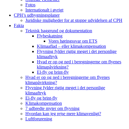
Fotos
Internationalt i øvrigt
CPH’s udbygningsplaner
Juridiske muligheder for at stoppe udvidelsen af CPH
Fakta
Teknisk baggrund og dokumentation
Flybeskatning
Vores høringssvar om ETS
Klimaaflad – eller klimakompensation
Flyvning fylder rigtig meget i det personlige
klimaaftryk
Hvad er op og ned i beregningerne om flyenes
klimapåvirkning?
El-fly og brint-fly
Hvad er op og ned i beregningerne om flyenes
klimapåvirkning?
Flyvning fylder rigtig meget i det personlige
klimaaftryk
El-fly og brint-fly
Klimakompensation
7 udbredte myter om flyvning
Hvordan kan jeg rejse mere klimavenligt?
Luftforurening
B