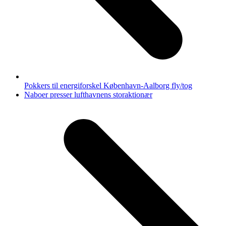
Pokkers til energiforskel København-Aalborg fly/tog
next
Naboer presser lufthavnens storaktionær
post: