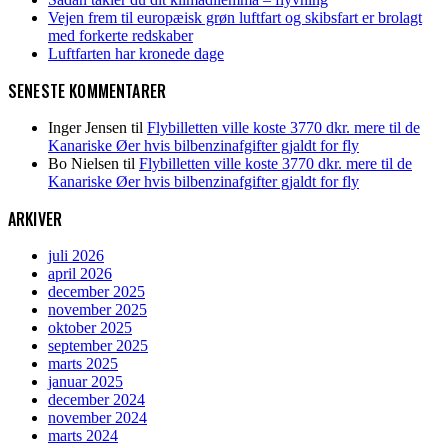
Vejen frem til europæisk grøn luftfart og skibsfart er brolagt
med forkerte redskaber
Luftfarten har kronede dage
SENESTE KOMMENTARER
Inger Jensen
til
Flybilletten ville koste 3770 dkr. mere til de
Kanariske Øer hvis bilbenzinafgifter gjaldt for fly
Bo Nielsen
til
Flybilletten ville koste 3770 dkr. mere til de
Kanariske Øer hvis bilbenzinafgifter gjaldt for fly
ARKIVER
juli 2026
april 2026
december 2025
november 2025
oktober 2025
september 2025
marts 2025
januar 2025
december 2024
november 2024
marts 2024