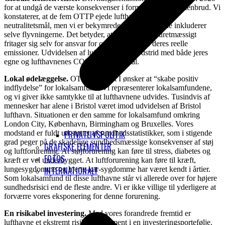
for at undgå de værste konsekvenser i form af klimasammenbrud. Vi
konstaterer, at de fem OTTP ejede lufthavne har CO2-
neutralitetsmål, men vi er bekymrede, da målene ikke inkluderer
selve flyvningerne. Det betyder, at hver lufthavn uretmæssigt
fritager sig selv for ansvar for omkring 94% af deres reelle
emissioner. Udvidelsen af ​​lufthavne er i modstrid med både jeres
egne og lufthavnenes CO2-neutralitetsmål.
Lokal ødelæggelse.
OTTP siger, at I ønsker at “skabe positiv
indflydelse” for lokalsamfund. Vi repræsenterer lokalsamfundene,
og vi giver ikke samtykke til at lufthavnene udvides. Tusindvis af
mennesker har alene i Bristol været imod udvidelsen af ​​Bristol
lufthavn. Situationen er den samme for lokalsamfund omkring
London City, København, Birmingham og Bruxelles. Vores
modstand er fuldt ud støttet af sundhedsstatistikker, som i stigende
PRIVATLIVSPOLITIK
grad peger på de skadelige sundhedsmæssige konsekvenser af støj
GRAFISKE ELEMENTER
og luftforurening. At støjforurening kan føre til stress, diabetes og
FOTOS
kræft er vel underbygget. At luftforurening kan føre til kræft,
lungesygdomme og hjerte-kar-sygdomme har været kendt i årtier.
INTERNATIONALT
Som lokalsamfund til disse lufthavne står vi allerede over for højere
sundhedsrisici end de fleste andre. Vi er ikke villige til yderligere at
forværre vores eksponering for denne forurening.
En risikabel investering.
Med vores forandrede fremtid er
lufthavne et ekstremt risikabelt element i en investeringsportefølje.