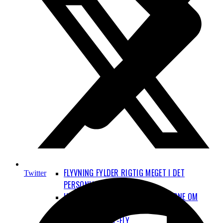
FLYVNING FYLDER RIGTIG MEGET I DET
Twitter
PERSONLIGE KLIMAAFTRYK
HVAD ER OP OG NED I BEREGNINGERNE OM
FLYENES KLIMAPÅVIRKNING?
EL-FLY OG BRINT-FLY