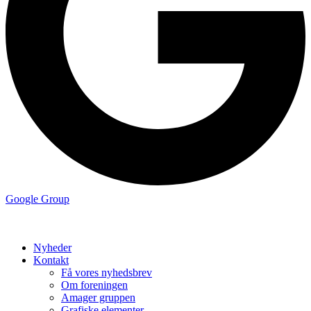
Google Group
Nyheder
Kontakt
Få vores nyhedsbrev
Om foreningen
Amager gruppen
Grafiske elementer