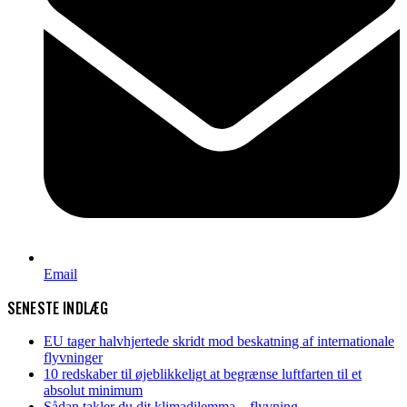
Email
SENESTE INDLÆG
EU tager halvhjertede skridt mod beskatning af internationale
flyvninger
10 redskaber til øjeblikkeligt at begrænse luftfarten til et
absolut minimum
Sådan takler du dit klimadilemma – flyvning