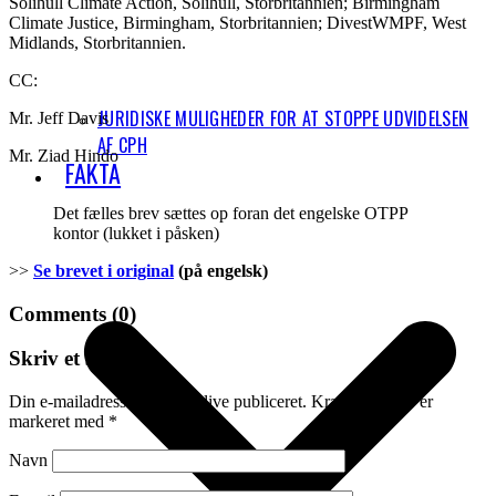
Solihull Climate Action, Solihull, Storbritannien; Birmingham
Climate Justice, Birmingham, Storbritannien; DivestWMPF, West
Midlands, Storbritannien.
CC:
JURIDISKE MULIGHEDER FOR AT STOPPE UDVIDELSEN
Mr. Jeff Davis
AF CPH
Mr. Ziad Hindo
FAKTA
Det fælles brev sættes op foran det engelske OTPP
kontor (lukket i påsken)
>>
Se brevet i original
(på engelsk)
Comments (0)
Skriv et svar
Din e-mailadresse vil ikke blive publiceret.
Krævede felter er
markeret med
*
Navn