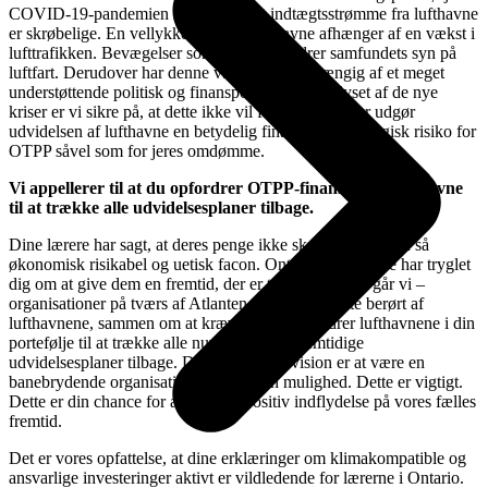
COVID-19-pandemien har lært os, at indtægtsstrømme fra lufthavne
er skrøbelige. En vellykket vækst i lufthavne afhænger af en vækst i
lufttrafikken. Bevægelser som flyskam ændrer samfundets syn på
luftfart. Derudover har denne vækst været afhængig af et meget
understøttende politisk og finanspolitisk miljø. I lyset af de nye
kriser er vi sikre på, at dette ikke vil fortsætte. Derfor udgør
udvidelsen af ​​lufthavne en betydelig finansiel og strategisk risiko for
OTPP såvel som for jeres omdømme.
Vi appellerer til at du opfordrer OTPP-finansierede lufthavne
til at trække alle udvidelsesplaner tilbage.
Dine lærere har sagt, at deres penge ikke skal bruges på en så
økonomisk risikabel og uetisk facon. Ontario-studerende har tryglet
dig om at give dem en fremtid, der er til at leve i. Nu går vi –
organisationer på tværs af Atlanten – som er direkte berørt af
lufthavnene, sammen om at kræve, at du opfordrer lufthavnene i din
portefølje til at trække alle nuværende og fremtidige
udvidelsesplaner tilbage. Du siger, at din vision er at være en
banebrydende organisation, dette er din mulighed. Dette er vigtigt.
Dette er din chance for at have en positiv indflydelse på vores fælles
fremtid.
Det er vores opfattelse, at dine erklæringer om klimakompatible og
ansvarlige investeringer aktivt er vildledende for lærerne i Ontario.