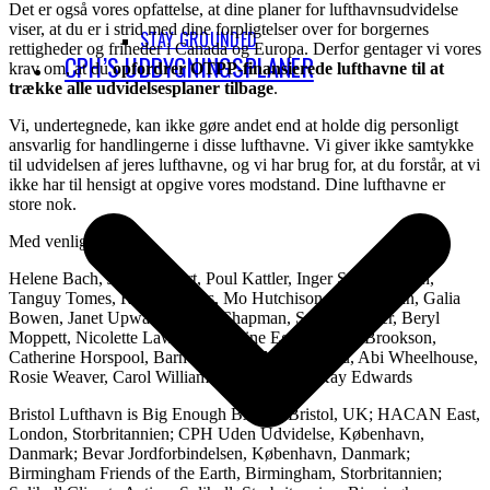
Det er også vores opfattelse, at dine planer for lufthavnsudvidelse
viser, at du er i strid med dine forpligtelser over for borgernes
STAY GROUNDED
rettigheder og friheder i Canada og Europa. Derfor gentager vi vores
CPH’S UDBYGNINGSPLANER
krav om, at du
opfordrer OTPP-finansierede lufthavne til at
trække alle udvidelsesplaner tilbage
.
Vi, undertegnede, kan ikke gøre andet end at holde dig personligt
ansvarlig for handlingerne i disse lufthavne. Vi giver ikke samtykke
til udvidelsen af jeres lufthavne, og vi har brug for, at du forstår, at vi
ikke har til hensigt at opgive vores modstand. Dine lufthavne er
store nok.
Med venlig hilsen,
Helene Bach, John Stewart, Poul Kattler, Inger Staahl Jensen,
Tanguy Tomes, Rosy Scholes, Mo Hutchison, Chris Crean, Galia
Bowen, Janet Upward, David Chapman, Sarah Lardner, Beryl
Moppett, Nicolette Lawson, Caroline Egan, Alison Brookson,
Catherine Horspool, Barney Hobbs, Nicky Manu, Abi Wheelhouse,
Rosie Weaver, Carol Williams, Ed Porteous, Kay Edwards
Bristol Lufthavn is Big Enough BABE, Bristol, UK; HACAN East,
London, Storbritannien; CPH Uden Udvidelse, København,
Danmark; Bevar Jordforbindelsen, København, Danmark;
Birmingham Friends of the Earth, Birmingham, Storbritannien;