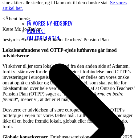
sine aktier alle steder, og i Danmark til den danske stat.
Se vores
artikel her.
<Åbent brev>
FÅ VORES NYHEDSBREV
Kære Mr. Jo Taylor
KONTAKT
OM FORENINGEN
bestyrelsesformand for Ontario Teachers’ Pension Plan
Lokalsamfundene ved OTTP-ejede lufthavne går imod
udvidelserne
Vi skriver til jer som lokalsamfund fra den anden side af Atlanten,
fordi vi står over for de barske realiteter i forbindelse med OTTP’s
investeringer i europæiske lufthavne. Vi er fælles om vores ønske
om at opnå en sikker og bæredygtig fremtid, som skal gælde for
lokalsamfund over hele verden. I betragtning af at Ontario Teachers’
Pension Plan (OTPP) søger at “
investere for at forme en bedre
fremtid
“, mener vi, at det er et mål, vi deler.
Desværre er udvidelsen af ​​store europæiske lufthavne i OTPPs
portefølje i vejen for vores fælles mål. Lufthavnsudvidelse bidrager
ikke til en bedre fremtid lokalt, globalt eller for lærerne i Ontario,
fordi:
Globale konsekvenser.
Drivhusgasemissionerne skal toppe i 2025