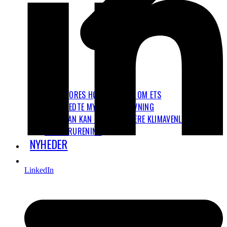
VORES HØRINGSSVAR OM ETS
7 UDBREDTE MYTER OM FLYVNING
HVORDAN KAN JEG REJSE MERE KLIMAVENLIGT?
LUFTFORURENING
NYHEDER
LinkedIn