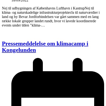
18/09/2022
Nej til udbygningen af Københavns Lufthavn i KastrupNej til
klima- og naturskadelige infrastrukturprojekterJa til naturværdier i
land og by Bevar Jordforbindelsen var gået sammen med en lang
række lokale grupper landet rundt, hvor vi lavede koordinerede
events under titlen "klima-…
Pressemeddelelse om klimacamp i
Kongelunden