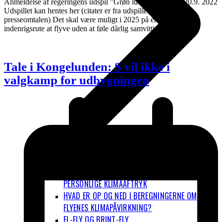
Anmeldelse af regeringens udspil ”Grøn luftfart for alle”, 20.9. 2022
Udspillet kan hentes her (citater er fra udspillet eller fra
presseomtalen) Det skal være muligt i 2025 på én dansk
indenrigsrute at flyve uden at føle dårlig samvittighed ved at…
Tale i Kongelunden: S vil ikke i
valgkamp for udbygningen
FLYVNING FYLDER RIGTIG MEGET I DET
PERSONLIGE KLIMAAFTRYK
HVAD ER OP OG NED I BEREGNINGERNE OM
FLYENES KLIMAPÅVIRKNING?
EL-FLY OG BRINT-FLY