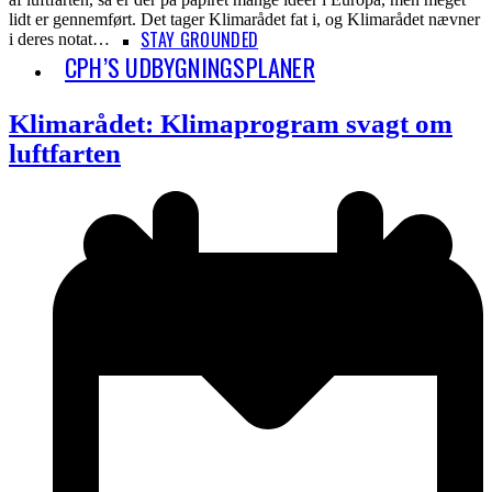
lidt er gennemført. Det tager Klimarådet fat i, og Klimarådet nævner
STAY GROUNDED
i deres notat…
CPH’S UDBYGNINGSPLANER
Klimarådet: Klimaprogram svagt om
luftfarten