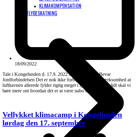
KLIMAKOMPENSATION
FLYBESKATNING
18/09/2022
Tale i Kongelunden d. 17.9. 2022 af Poul Kattler, Bevar
Jordforbindelsen Det er nok ikke forbigået jeres opmærksomhed at
lufthavnen allerede fylder rigtig meget i lydbilledet. Om lidt skal vi
høre mere om hvordan det er at være nabo til…
Vellykket klimacamp i Kongelunden
lørdag den 17. september