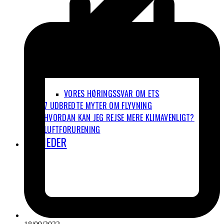
VORES HØRINGSSVAR OM ETS
7 UDBREDTE MYTER OM FLYVNING
HVORDAN KAN JEG REJSE MERE KLIMAVENLIGT?
LUFTFORURENING
NYHEDER