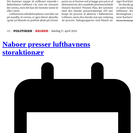
Naboer presser lufthavnens
storaktionær