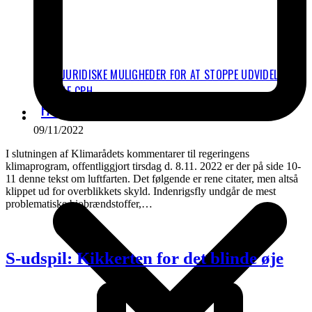
JURIDISKE MULIGHEDER FOR AT STOPPE UDVIDELSEN
AF CPH
FAKTA
09/11/2022
I slutningen af Klimarådets kommentarer til regeringens
klimaprogram, offentliggjort tirsdag d. 8.11. 2022 er der på side 10-
11 denne tekst om luftfarten. Det følgende er rene citater, men altså
klippet ud for overblikkets skyld. Indenrigsfly undgår de mest
problematiske biobrændstoffer,…
S-udspil: Kikkerten for det blinde øje